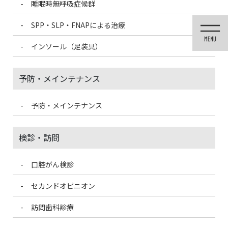
睡眠時無呼吸症候群
コ
ナ
ン
ビ
SPP・SLP・FNAPによる治療
テ
ゲ
ン
ー
インソール（足装具）
ツ
シ
に
ョ
移
ン
予防・メインテナンス
動
に
移
動
予防・メインテナンス
未分類
検診・訪問
口腔がん検診
HOME
未分類
歯医者嫌いの子供にしないために
セカンドオピニオン
2023/12/28
訪問歯科診療
未分類