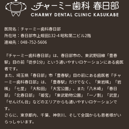
医院名：チャーミー歯科春日部
所在地：春日部市上蛭田132-4 昭和第二ビル2階
連絡先：048-752-5606
『チャーミー歯科春日部』は、春日部市の、東武野田線「豊春
駅」目の前「徒歩1分」という通いやすいロケーションにある歯医
者です。
また、埼玉県「春日部」市「豊春駅」目の前にある歯医者『チャ
ーミー歯科春日部』は、「豊春駅」だけでなく、「東岩槻」「岩
槻」「七里」「大和田」「大宮公園」、また「八木崎」「春日
部」「北春日部」「姫宮」「東武動物公園」「一ノ割」「武里」
「せんげん台」などのエリアからも通いやすいロケーションで
す。
さらに、東京都内、千葉、神奈川、そして全国からも患者様がい
らっしゃいます。