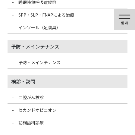
睡眠時無呼吸症候群
コ
ナ
ン
ビ
SPP・SLP・FNAPによる治療
テ
ゲ
ン
ー
インソール（足装具）
ツ
シ
に
ョ
移
ン
予防・メインテナンス
動
に
移
動
予防・メインテナンス
未分類
検診・訪問
口腔がん検診
HOME
未分類
春分の日
セカンドオピニオン
2024/3/20
訪問歯科診療
未分類