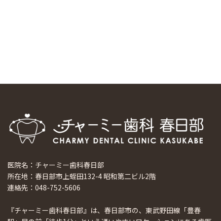
マウスピース矯正システム「スマーティー（Smartee）」が
日本初上陸
2024/9/11
ホーチミンで1番のインプラント施設を訪問
2024/8/15
医院名：チャーミー歯科春日部
所在地：春日部市上蛭田132-4 昭和第二ビル2階
連絡先：048-752-5606
『チャーミー歯科春日部』は、春日部市の、東武野田線「豊春