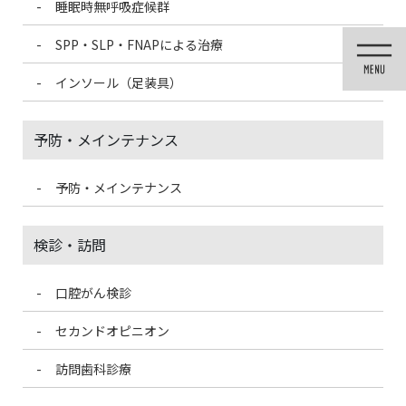
睡眠時無呼吸症候群
コ
ナ
ン
ビ
SPP・SLP・FNAPによる治療
テ
ゲ
ン
ー
インソール（足装具）
ツ
シ
に
ョ
移
ン
予防・メインテナンス
動
に
移
動
予防・メインテナンス
未分類
検診・訪問
口腔がん検診
HOME
未分類
旬の食べ物を食べましょう
セカンドオピニオン
2024/7/20
訪問歯科診療
未分類