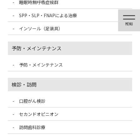
睡眠時無呼吸症候群
コ
ナ
ン
ビ
SPP・SLP・FNAPによる治療
テ
ゲ
ン
ー
インソール（足装具）
ツ
シ
に
ョ
移
ン
予防・メインテナンス
動
に
移
動
予防・メインテナンス
未分類
検診・訪問
口腔がん検診
HOME
未分類
審美性と高密着で安心、e-Max
セカンドオピニオン
2024/7/30
訪問歯科診療
未分類