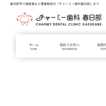
コ
ナ
春日部市で歯医者なら豊春駅前の『チャーミー歯科春日部』まで
ン
ビ
テ
ゲ
ン
ー
ツ
シ
に
ョ
移
ン
動
に
ホーム
初めての方へ
当院
移
HOME
INFORMATION
FEA
動