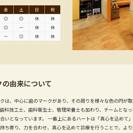
金
土
日
祝
◎
◎
休
休
◎
ー
休
休
ー
◎
休
休
クの由来について
クは、中心に歯のマークがあり、その周りを様々な色の円が取
歯科技工士、歯科衛生士、管理栄養士も加わり、チームとなっ
合いとなっています。 一番上にあるハートは「真心を込めて」
持ち寄り、力を合わせ、真心を込めて診療を行うことで、より