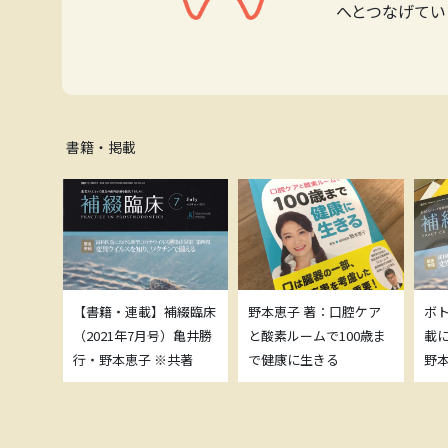
へとつなげてい
書籍・掲載
補綴臨床
【書籍・連載】補綴臨床
野本恵子 著：口腔ケア
ボ
）亀井勝
（2021年7月号）亀井勝
と酸素ルームで100歳ま
載
共著
行・野本恵子 ※共著
で健康に生きる
野