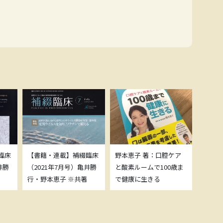
臨床
【書籍・連載】補綴臨床
野本恵子 著：口腔ケア
ボトッ
井勝
（2021年7月号）亀井勝
と酸素ルームで100歳ま
載につ
行・野本恵子 ※共著
で健康に生きる
野本恵