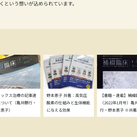
くという想いが込められています。
トックス治療の記事連
野本恵子 共著：高気圧
【書籍・連載】補綴
について（亀井勝行・
酸素の仕組みと生体機能
（2022年1月号）亀
本恵子）
に与える効果
行・野本恵子 ※共著