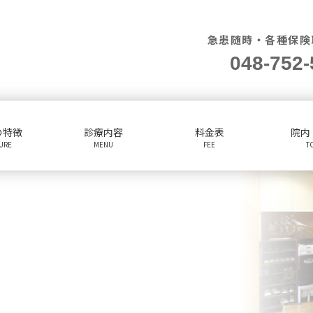
急患随時・各種保険
048-752-
の特徴
診療内容
料金表
院内
TURE
MENU
FEE
T