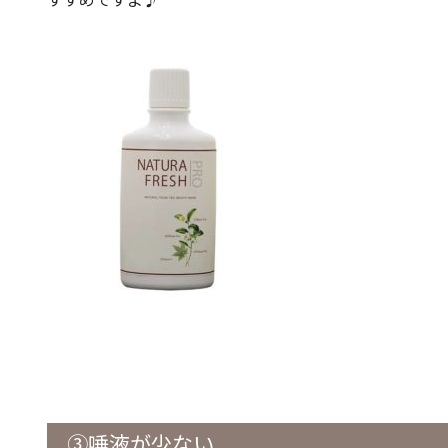
③唾液が少ない