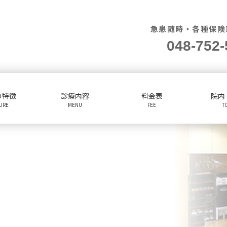
急患随時・各種保険
048-752-
の特徴
診療内容
料金表
院内
TURE
MENU
FEE
T