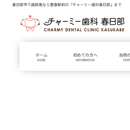
コ
ナ
春日部市で歯医者なら豊春駅前の『チャーミー歯科春日部』まで
ン
ビ
テ
ゲ
ン
ー
ツ
シ
に
ョ
移
ン
動
に
ホーム
初めての方へ
当院
移
HOME
INFORMATION
FEA
動