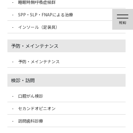
睡眠時無呼吸症候群
コ
ナ
ン
ビ
SPP・SLP・FNAPによる治療
テ
ゲ
ン
ー
インソール（足装具）
ツ
シ
に
ョ
移
ン
予防・メインテナンス
動
に
移
動
予防・メインテナンス
未分類
検診・訪問
口腔がん検診
HOME
未分類
口内炎が出来てしまったら
セカンドオピニオン
2024/5/28
訪問歯科診療
未分類