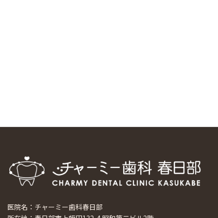
中国からのツアーの一団50人がパルフェクリニックを見学
しました
2024/11/17
スマーティ矯正をしている中国人歯科医師に対して神奈川歯
科大学の見学ツアーを企画しました
2024/10/29
マウスピース矯正システム「スマーティー（Smartee）」が
日本初上陸
2024/9/11
ホーチミンで1番のインプラント施設を訪問
2024/8/15
医院名：チャーミー歯科春日部