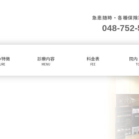
急患随時・各種保険
048-752-
の特徴
診療内容
料金表
院内
TURE
MENU
FEE
T