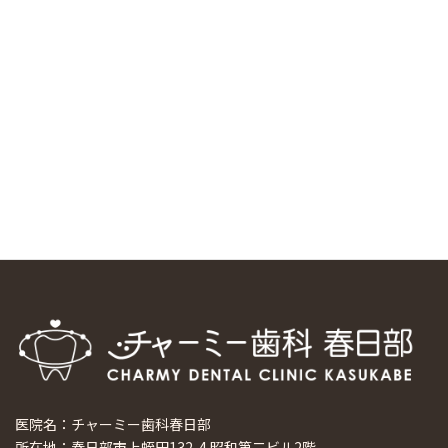
中国からのツアーの一団50人がパルフェクリニックを見学
しました
2024/11/17
スマーティ矯正をしている中国人歯科医師に対して神奈川歯
科大学の見学ツアーを企画しました
2024/10/29
マウスピース矯正システム「スマーティー（Smartee）」が
日本初上陸
2024/9/11
ホーチミンで1番のインプラント施設を訪問
2024/8/15
医院名：チャーミー歯科春日部
所在地：春日部市上蛭田132-4 昭和第二ビル2階