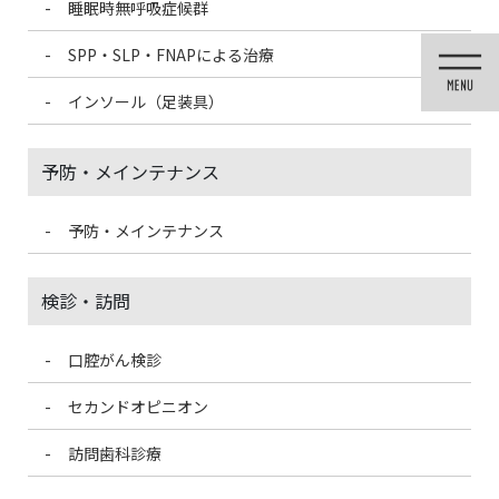
睡眠時無呼吸症候群
コ
ナ
ン
ビ
SPP・SLP・FNAPによる治療
テ
ゲ
ン
ー
インソール（足装具）
ツ
シ
に
ョ
移
ン
予防・メインテナンス
動
に
移
動
予防・メインテナンス
未分類
検診・訪問
口腔がん検診
HOME
未分類
バイオフィルムってなに？
セカンドオピニオン
2024/9/26
訪問歯科診療
未分類