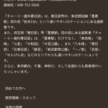
連絡先：048-752-5606
『チャーミー歯科春日部』は、春日部市の、東武野田線「豊春
駅」目の前「徒歩1分」という通いやすいロケーションにある歯医
者です。
また、埼玉県「春日部」市「豊春駅」目の前にある歯医者『チャ
ーミー歯科春日部』は、「豊春駅」だけでなく、「東岩槻」「岩
槻」「七里」「大和田」「大宮公園」、また「八木崎」「春日
部」「北春日部」「姫宮」「東武動物公園」「一ノ割」「武里」
「せんげん台」などのエリアからも通いやすいロケーションで
す。
さらに、東京都内、千葉、神奈川、そして全国からも患者様がい
らっしゃいます。
初めての方へ
医院情報・スタッフ
当院の特徴