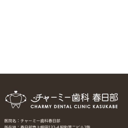
中国からのツアーの一団50人がパルフェクリニックを見学
しました
2024/11/17
スマーティ矯正をしている中国人歯科医師に対して神奈川歯
科大学の見学ツアーを企画しました
2024/10/29
マウスピース矯正システム「スマーティー（Smartee）」が
日本初上陸
2024/9/11
ホーチミンで1番のインプラント施設を訪問
2024/8/15
医院名：チャーミー歯科春日部
所在地：春日部市上蛭田132-4 昭和第二ビル2階