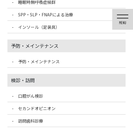
睡眠時無呼吸症候群
コ
ナ
ン
ビ
SPP・SLP・FNAPによる治療
テ
ゲ
ン
ー
インソール（足装具）
ツ
シ
に
ョ
移
ン
予防・メインテナンス
動
に
移
動
予防・メインテナンス
未分類
検診・訪問
口腔がん検診
HOME
未分類
ナッツの日
セカンドオピニオン
2024/7/22
訪問歯科診療
未分類