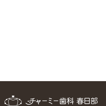
RSS（メディプラングループニュース）
ニューヨーク大学 歯学部に視察に来ました
2025/1/25
中国からのツアーの一団50人がパルフェクリニックを見学
しました
2024/11/17
スマーティ矯正をしている中国人歯科医師に対して神奈川歯
科大学の見学ツアーを企画しました
2024/10/29
マウスピース矯正システム「スマーティー（Smartee）」が
日本初上陸
2024/9/11
ホーチミンで1番のインプラント施設を訪問
2024/8/15