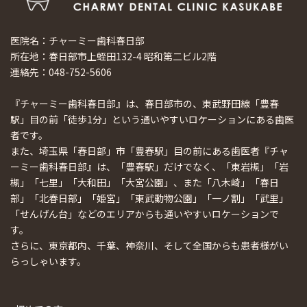
医院名：チャーミー歯科春日部
所在地：春日部市上蛭田132-4 昭和第二ビル2階
連絡先：048-752-5606
『チャーミー歯科春日部』は、春日部市の、東武野田線「豊春
駅」目の前「徒歩1分」という通いやすいロケーションにある歯医
者です。
また、埼玉県「春日部」市「豊春駅」目の前にある歯医者『チャ
ーミー歯科春日部』は、「豊春駅」だけでなく、「東岩槻」「岩
槻」「七里」「大和田」「大宮公園」、また「八木崎」「春日
部」「北春日部」「姫宮」「東武動物公園」「一ノ割」「武里」
「せんげん台」などのエリアからも通いやすいロケーションで
す。
さらに、東京都内、千葉、神奈川、そして全国からも患者様がい
らっしゃいます。