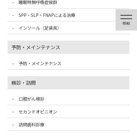
睡眠時無呼吸症候群
コ
ナ
ン
ビ
SPP・SLP・FNAPによる治療
テ
ゲ
ン
ー
インソール（足装具）
ツ
シ
に
ョ
移
ン
予防・メインテナンス
動
に
移
動
予防・メインテナンス
投稿
検診・訪問
口腔がん検診
HOME
ガムを日常的に食べているとむし歯になりにくい？なりやすい？
IMG_8389
セカンドオピニオン
訪問歯科診療
2024/3/16