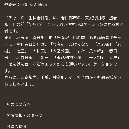
連絡先：048-752-5606
『チャーミー歯科春日部』は、春日部市の、東武野田線「豊春
駅」目の前「徒歩1分」という通いやすいロケーションにある歯医
者です。
また、埼玉県「春日部」市「豊春駅」目の前にある歯医者『チャ
ーミー歯科春日部』は、「豊春駅」だけでなく、「東岩槻」「岩
槻」「七里」「大和田」「大宮公園」、また「八木崎」「春日
部」「北春日部」「姫宮」「東武動物公園」「一ノ割」「武里」
「せんげん台」などのエリアからも通いやすいロケーションで
す。
さらに、東京都内、千葉、神奈川、そして全国からも患者様がい
らっしゃいます。
初めての方へ
医院情報・スタッフ
当院の特徴