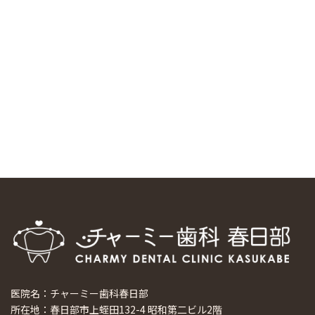
しました
2024/11/17
スマーティ矯正をしている中国人歯科医師に対して神奈川歯
科大学の見学ツアーを企画しました
2024/10/29
マウスピース矯正システム「スマーティー（Smartee）」が
日本初上陸
2024/9/11
ホーチミンで1番のインプラント施設を訪問
2024/8/15
医院名：チャーミー歯科春日部
所在地：春日部市上蛭田132-4 昭和第二ビル2階