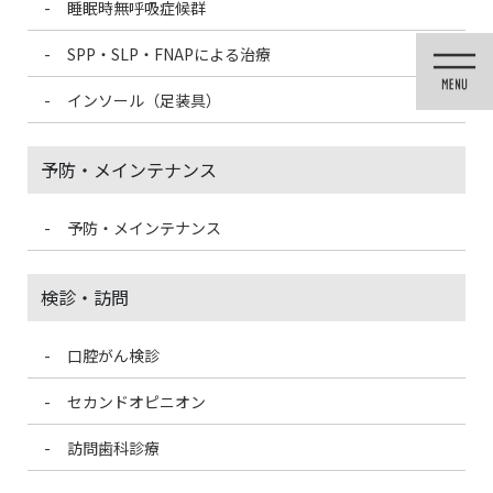
睡眠時無呼吸症候群
コ
ナ
ン
ビ
SPP・SLP・FNAPによる治療
テ
ゲ
ン
ー
インソール（足装具）
ツ
シ
に
ョ
移
ン
予防・メインテナンス
動
に
移
動
予防・メインテナンス
未分類
検診・訪問
口腔がん検診
HOME
未分類
むし歯は削る以外の治療法はないの？
セカンドオピニオン
2024/1/5
訪問歯科診療
未分類