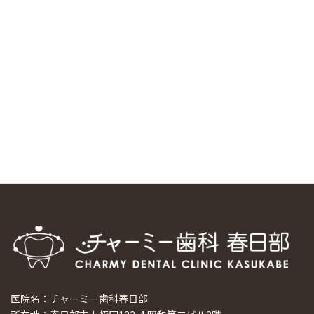
中国からのツアーの一団50人がパルフェクリニックを見学
しました
2024/11/17
スマーティ矯正をしている中国人歯科医師に対して神奈川歯
科大学の見学ツアーを企画しました
2024/10/29
マウスピース矯正システム「スマーティー（Smartee）」が
日本初上陸
2024/9/11
ホーチミンで1番のインプラント施設を訪問
2024/8/15
医院名：チャーミー歯科春日部