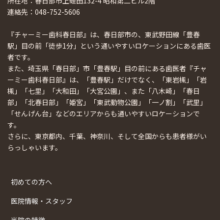
所在地：春日部市上蛭田132-4 昭和第二ビル2階
連絡先：048-752-5606
『チャーミー歯科春日部』は、春日部市の、東武野田線「豊春
駅」目の前「徒歩1分」という通いやすいロケーションにある歯医
者です。
また、埼玉県「春日部」市「豊春駅」目の前にある歯医者『チャ
ーミー歯科春日部』は、「豊春駅」だけでなく、「東岩槻」「岩
槻」「七里」「大和田」「大宮公園」、また「八木崎」「春日
部」「北春日部」「姫宮」「東武動物公園」「一ノ割」「武里」
「せんげん台」などのエリアからも通いやすいロケーションで
す。
さらに、東京都内、千葉、神奈川、そして全国からも患者様がい
らっしゃいます。
初めての方へ
医院情報・スタッフ