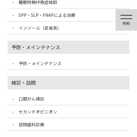
睡眠時無呼吸症候群
コ
ナ
ン
ビ
SPP・SLP・FNAPによる治療
テ
ゲ
ン
ー
インソール（足装具）
ツ
シ
に
ョ
移
ン
予防・メインテナンス
動
に
移
動
予防・メインテナンス
未分類
検診・訪問
口腔がん検診
HOME
未分類
なぜ歯は「歯」というのか？
セカンドオピニオン
2024/8/26
訪問歯科診療
未分類