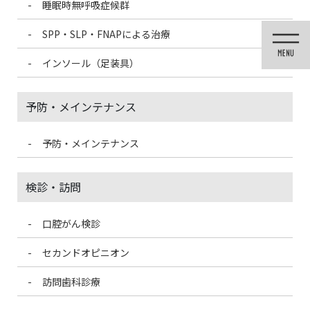
睡眠時無呼吸症候群
コ
ナ
ン
ビ
SPP・SLP・FNAPによる治療
テ
ゲ
ン
ー
インソール（足装具）
ツ
シ
に
ョ
移
ン
予防・メインテナンス
動
に
移
動
予防・メインテナンス
未分類
検診・訪問
口腔がん検診
HOME
未分類
お口の健康にも欠かせない！ビタミンB2
セカンドオピニオン
2024/1/23
訪問歯科診療
未分類