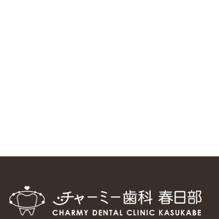
ニューヨーク大学 歯学部に視察に来ました
2025/1/25
中国からのツアーの一団50人がパルフェクリニックを見学
しました
2024/11/17
スマーティ矯正をしている中国人歯科医師に対して神奈川歯
科大学の見学ツアーを企画しました
2024/10/29
マウスピース矯正システム「スマーティー（Smartee）」が
日本初上陸
2024/9/11
ホーチミンで1番のインプラント施設を訪問
2024/8/15