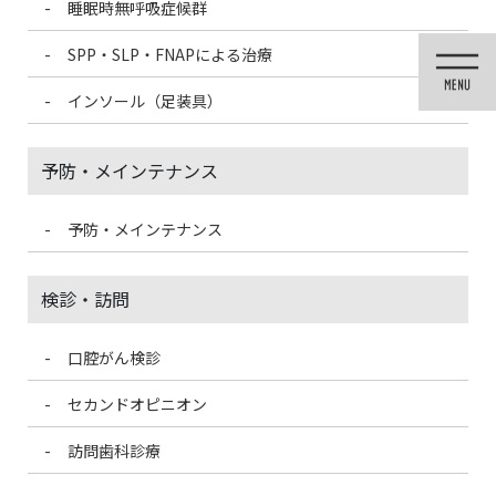
睡眠時無呼吸症候群
コ
ナ
ン
ビ
SPP・SLP・FNAPによる治療
テ
ゲ
ン
ー
インソール（足装具）
ツ
シ
に
ョ
移
ン
予防・メインテナンス
動
に
移
動
予防・メインテナンス
投稿
検診・訪問
口腔がん検診
HOME
滅菌・衛生管理
mekkin
セカンドオピニオン
2021/3/7
訪問歯科診療
mekkin