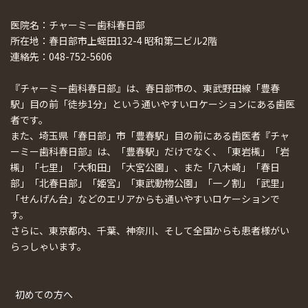
医院名：チャーミー歯科春日部
所在地：春日部市上蛭田132-4 昭和第二ビル2階
連絡先：048-752-5606
『チャーミー歯科春日部』は、春日部市の、東武野田線「豊春
駅」目の前「徒歩1分」という通いやすいロケーションにある歯医
者です。
また、埼玉県「春日部」市「豊春駅」目の前にある歯医者『チャ
ーミー歯科春日部』は、「豊春駅」だけでなく、「東岩槻」「岩
槻」「七里」「大和田」「大宮公園」、また「八木崎」「春日
部」「北春日部」「姫宮」「東武動物公園」「一ノ割」「武里」
「せんげん台」などのエリアからも通いやすいロケーションで
す。
さらに、東京都内、千葉、神奈川、そして全国からも患者様がい
らっしゃいます。
初めての方へ