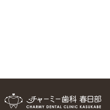
ニューヨーク大学 歯学部に視察に来ました
2025/1/25
中国からのツアーの一団50人がパルフェクリニックを見学
しました
2024/11/17
スマーティ矯正をしている中国人歯科医師に対して神奈川歯
科大学の見学ツアーを企画しました
2024/10/29
マウスピース矯正システム「スマーティー（Smartee）」が
日本初上陸
2024/9/11
ホーチミンで1番のインプラント施設を訪問
2024/8/15