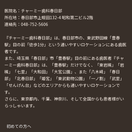
医院名：チャーミー歯科春日部
所在地：春日部市上蛭田132-4 昭和第二ビル2階
連絡先：048-752-5606
『チャーミー歯科春日部』は、春日部市の、東武野田線「豊春
駅」目の前「徒歩1分」という通いやすいロケーションにある歯医
者です。
また、埼玉県「春日部」市「豊春駅」目の前にある歯医者『チャ
ーミー歯科春日部』は、「豊春駅」だけでなく、「東岩槻」「岩
槻」「七里」「大和田」「大宮公園」、また「八木崎」「春日
部」「北春日部」「姫宮」「東武動物公園」「一ノ割」「武里」
「せんげん台」などのエリアからも通いやすいロケーションで
す。
さらに、東京都内、千葉、神奈川、そして全国からも患者様がい
らっしゃいます。
初めての方へ