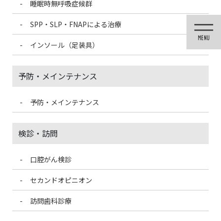
睡眠時無呼吸症候群
コ
ナ
ン
ビ
SPP・SLP・FNAPによる治療
テ
ゲ
ン
ー
インソール（足装具）
ツ
シ
に
ョ
移
ン
予防・メインテナンス
動
に
移
動
予防・メインテナンス
投稿
検診・訪問
口腔がん検診
HOME
専門分野チーム医療体制
senmon-gikoushi
セカンドオピニオン
2024/4/27
訪問歯科診療
senmon-gikoushi