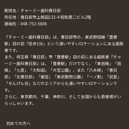
医院名：チャーミー歯科春日部
所在地：春日部市上蛭田132-4 昭和第二ビル2階
連絡先：048-752-5606
『チャーミー歯科春日部』は、春日部市の、東武野田線「豊春
駅」目の前「徒歩1分」という通いやすいロケーションにある歯医
者です。
また、埼玉県「春日部」市「豊春駅」目の前にある歯医者『チャ
ーミー歯科春日部』は、「豊春駅」だけでなく、「東岩槻」「岩
槻」「七里」「大和田」「大宮公園」、また「八木崎」「春日
部」「北春日部」「姫宮」「東武動物公園」「一ノ割」「武里」
「せんげん台」などのエリアからも通いやすいロケーションで
す。
さらに、東京都内、千葉、神奈川、そして全国からも患者様がい
らっしゃいます。
初めての方へ