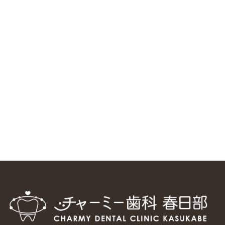
ニューヨーク大学 歯学部に視察に来ました
2025/1/25
中国からのツアーの一団50人がパルフェクリニックを見学
しました
2024/11/17
スマーティ矯正をしている中国人歯科医師に対して神奈川歯
科大学の見学ツアーを企画しました
2024/10/29
マウスピース矯正システム「スマーティー（Smartee）」が
日本初上陸
2024/9/11
ホーチミンで1番のインプラント施設を訪問
2024/8/15