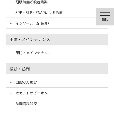
睡眠時無呼吸症候群
コ
ナ
ン
ビ
SPP・SLP・FNAPによる治療
テ
ゲ
ン
ー
インソール（足装具）
ツ
シ
に
ョ
移
ン
予防・メインテナンス
動
に
移
動
予防・メインテナンス
投稿
検診・訪問
口腔がん検診
HOME
専門分野チーム医療体制
senmon-2-1X2A9739
セカンドオピニオン
2024/4/27
訪問歯科診療
senmon-2-1X2A9739