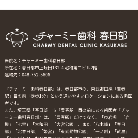
医院名：チャーミー歯科春日部
所在地：春日部市上蛭田132-4 昭和第二ビル2階
連絡先：048-752-5606
『チャーミー歯科春日部』は、春日部市の、東武野田線「豊春
駅」目の前「徒歩1分」という通いやすいロケーションにある歯医
者です。
また、埼玉県「春日部」市「豊春駅」目の前にある歯医者『チャ
ーミー歯科春日部』は、「豊春駅」だけでなく、「東岩槻」「岩
槻」「七里」「大和田」「大宮公園」、また「八木崎」「春日
部」「北春日部」「姫宮」「東武動物公園」「一ノ割」「武里」