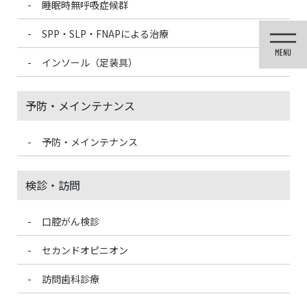
睡眠時無呼吸症候群
コ
ナ
ン
ビ
SPP・SLP・FNAPによる治療
テ
ゲ
ン
ー
インソール（足装具）
ツ
シ
に
ョ
移
ン
予防・メインテナンス
動
に
移
動
予防・メインテナンス
投稿
検診・訪問
口腔がん検診
HOME
歯周病治療
歯周病グラフ – コピー – コピー – コピー – コピー_アートボード 1
セカンドオピニオン
訪問歯科診療
2020/12/5