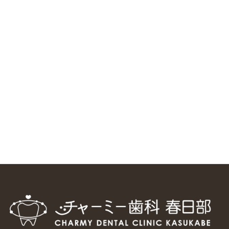
ニューヨーク大学 歯学部に視察に来ました
2025/1/25
中国からのツアーの一団50人がパルフェクリニックを見学
しました
2024/11/17
スマーティ矯正をしている中国人歯科医師に対して神奈川歯
科大学の見学ツアーを企画しました
2024/10/29
マウスピース矯正システム「スマーティー（Smartee）」が
日本初上陸
2024/9/11
ホーチミンで1番のインプラント施設を訪問
2024/8/15