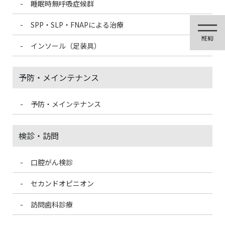
睡眠時無呼吸症候群
コ
ナ
ン
ビ
SPP・SLP・FNAPによる治療
テ
ゲ
ン
ー
インソール（足装具）
ツ
シ
に
ョ
移
ン
予防・メインテナンス
動
に
移
動
予防・メインテナンス
投稿
検診・訪問
口腔がん検診
HOME
噛み合わせ整体
guragura-1024×686
セカンドオピニオン
2021/3/3
訪問歯科診療
guragura-1024×686