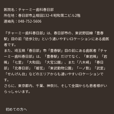
医院名：チャーミー歯科春日部
所在地：春日部市上蛭田132-4 昭和第二ビル2階
連絡先：048-752-5606
『チャーミー歯科春日部』は、春日部市の、東武野田線「豊春
駅」目の前「徒歩1分」という通いやすいロケーションにある歯医
者です。
また、埼玉県「春日部」市「豊春駅」目の前にある歯医者『チャ
ーミー歯科春日部』は、「豊春駅」だけでなく、「東岩槻」「岩
槻」「七里」「大和田」「大宮公園」、また「八木崎」「春日
部」「北春日部」「姫宮」「東武動物公園」「一ノ割」「武里」
「せんげん台」などのエリアからも通いやすいロケーションで
す。
さらに、東京都内、千葉、神奈川、そして全国からも患者様がい
らっしゃいます。
初めての方へ