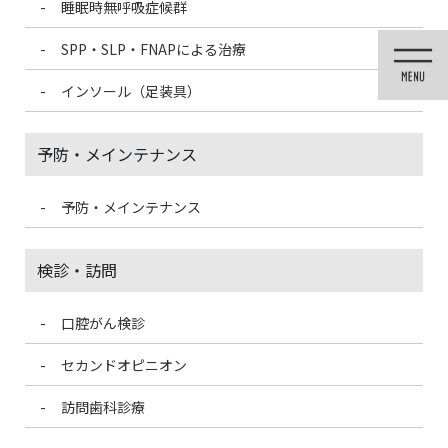
睡眠時無呼吸症候群
コ
ナ
ン
ビ
SPP・SLP・FNAPによる治療
テ
ゲ
ン
ー
インソール（足装具）
ツ
シ
に
ョ
移
ン
予防・メインテナンス
動
に
移
動
予防・メインテナンス
お知らせ
検診・訪問
口腔がん検診
HOME
お知らせ
他院でインプラントを断られた方【無料相談】のご案内
セカンドオピニオン
2024/3/10
訪問歯科診療
お知らせ