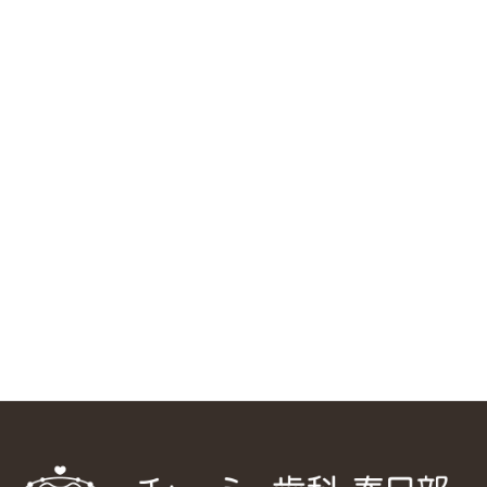
RSS（メディプラングループニュース）
ニューヨーク大学 歯学部に視察に来ました
2025/1/25
中国からのツアーの一団50人がパルフェクリニックを見学
しました
2024/11/17
スマーティ矯正をしている中国人歯科医師に対して神奈川歯
科大学の見学ツアーを企画しました
2024/10/29
マウスピース矯正システム「スマーティー（Smartee）」が
日本初上陸
2024/9/11
ホーチミンで1番のインプラント施設を訪問
2024/8/15