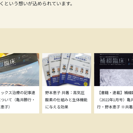
くという想いが込められています。
トックス治療の記事連
野本恵子 共著：高気圧
【書籍・連載】補綴
について（亀井勝行・
酸素の仕組みと生体機能
（2022年1月号）亀
本恵子）
に与える効果
行・野本恵子 ※共著