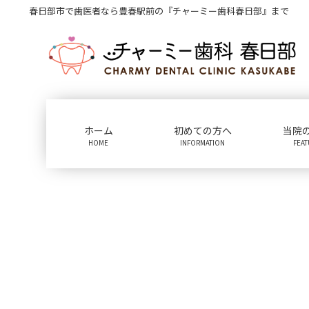
コ
ナ
春日部市で歯医者なら豊春駅前の『チャーミー歯科春日部』まで
ン
ビ
テ
ゲ
ン
ー
ツ
シ
に
ョ
移
ン
動
に
ホーム
初めての方へ
当院
移
HOME
INFORMATION
FEA
動