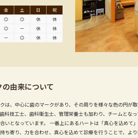
金
土
日
祝
◎
◎
休
休
◎
ー
休
休
ー
◎
休
休
クの由来について
クは、中心に歯のマークがあり、その周りを様々な色の円が取
歯科技工士、歯科衛生士、管理栄養士も加わり、チームとなっ
合いとなっています。 一番上にあるハートは「真心を込めて」
持ち寄り、力を合わせ、真心を込めて診療を行うことで、より