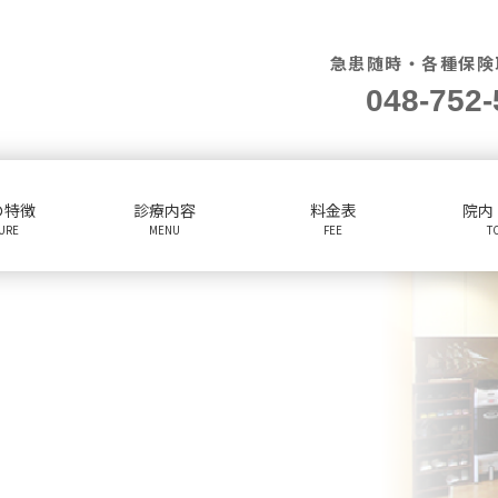
急患随時・各種保険
048-752-
の特徴
診療内容
料金表
院内
TURE
MENU
FEE
T