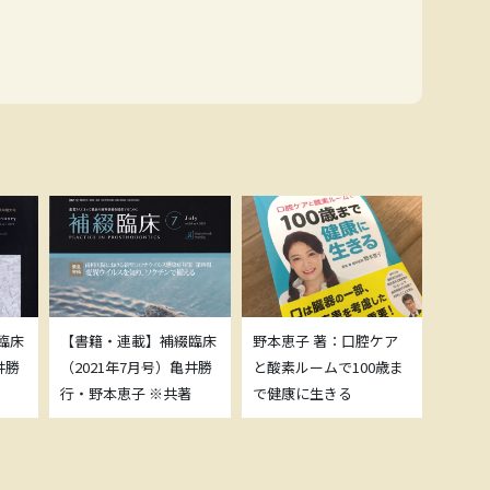
臨床
【書籍・連載】補綴臨床
野本恵子 著：口腔ケア
ボトッ
井勝
（2021年7月号）亀井勝
と酸素ルームで100歳ま
載につ
行・野本恵子 ※共著
で健康に生きる
野本恵