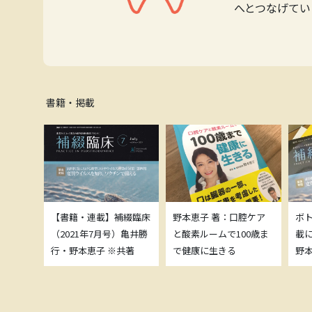
へとつなげてい
書籍・掲載
補綴臨床
【書籍・連載】補綴臨床
野本恵子 著：口腔ケア
ボ
）亀井勝
（2021年7月号）亀井勝
と酸素ルームで100歳ま
載
共著
行・野本恵子 ※共著
で健康に生きる
野