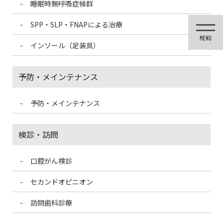
睡眠時無呼吸症候群
コ
ナ
ン
ビ
SPP・SLP・FNAPによる治療
テ
ゲ
ン
ー
インソール（足装具）
ツ
シ
に
ョ
移
ン
予防・メインテナンス
動
に
移
動
予防・メインテナンス
投稿
検診・訪問
口腔がん検診
HOME
矯正治療（歯列矯正）
pot
セカンドオピニオン
2020/12/7
訪問歯科診療
pot