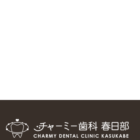
ニューヨーク大学 歯学部に視察に来ました
2025/1/25
中国からのツアーの一団50人がパルフェクリニックを見学
しました
2024/11/17
スマーティ矯正をしている中国人歯科医師に対して神奈川歯
科大学の見学ツアーを企画しました
2024/10/29
マウスピース矯正システム「スマーティー（Smartee）」が
日本初上陸
2024/9/11
ホーチミンで1番のインプラント施設を訪問
2024/8/15