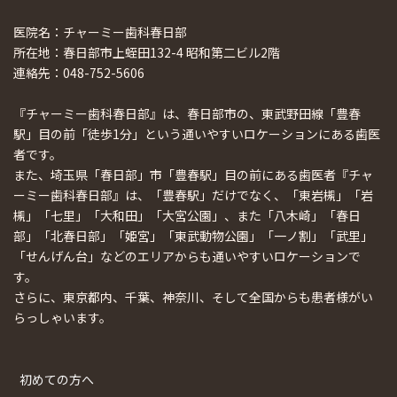
医院名：チャーミー歯科春日部
所在地：春日部市上蛭田132-4 昭和第二ビル2階
連絡先：048-752-5606
『チャーミー歯科春日部』は、春日部市の、東武野田線「豊春
駅」目の前「徒歩1分」という通いやすいロケーションにある歯医
者です。
また、埼玉県「春日部」市「豊春駅」目の前にある歯医者『チャ
ーミー歯科春日部』は、「豊春駅」だけでなく、「東岩槻」「岩
槻」「七里」「大和田」「大宮公園」、また「八木崎」「春日
部」「北春日部」「姫宮」「東武動物公園」「一ノ割」「武里」
「せんげん台」などのエリアからも通いやすいロケーションで
す。
さらに、東京都内、千葉、神奈川、そして全国からも患者様がい
らっしゃいます。
初めての方へ