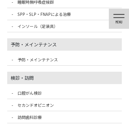
睡眠時無呼吸症候群
コ
ナ
ン
ビ
SPP・SLP・FNAPによる治療
テ
ゲ
ン
ー
インソール（足装具）
ツ
シ
に
ョ
移
ン
予防・メインテナンス
動
に
移
動
予防・メインテナンス
投稿
検診・訪問
口腔がん検診
HOME
矯正治療（歯列矯正）
kyousei_img13
セカンドオピニオン
2021/3/4
訪問歯科診療
kyousei_img13