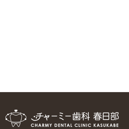
ニューヨーク大学 歯学部に視察に来ました
2025/1/25
中国からのツアーの一団50人がパルフェクリニックを見学
しました
2024/11/17
スマーティ矯正をしている中国人歯科医師に対して神奈川歯
科大学の見学ツアーを企画しました
2024/10/29
マウスピース矯正システム「スマーティー（Smartee）」が
日本初上陸
2024/9/11
ホーチミンで1番のインプラント施設を訪問
2024/8/15