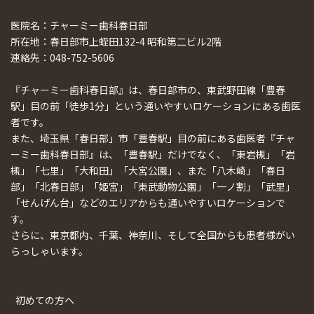
医院名：チャーミー歯科春日部
所在地：春日部市上蛭田132-4 昭和第二ビル2階
連絡先：048-752-5606
『チャーミー歯科春日部』は、春日部市の、東武野田線「豊春
駅」目の前「徒歩1分」という通いやすいロケーションにある歯医
者です。
また、埼玉県「春日部」市「豊春駅」目の前にある歯医者『チャ
ーミー歯科春日部』は、「豊春駅」だけでなく、「東岩槻」「岩
槻」「七里」「大和田」「大宮公園」、また「八木崎」「春日
部」「北春日部」「姫宮」「東武動物公園」「一ノ割」「武里」
「せんげん台」などのエリアからも通いやすいロケーションで
す。
さらに、東京都内、千葉、神奈川、そして全国からも患者様がい
らっしゃいます。
初めての方へ