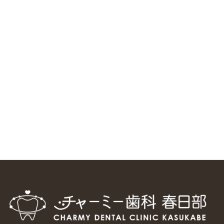
ニューヨーク大学 歯学部に視察に来ました
2025/1/25
中国からのツアーの一団50人がパルフェクリニックを見学
しました
2024/11/17
スマーティ矯正をしている中国人歯科医師に対して神奈川歯
科大学の見学ツアーを企画しました
2024/10/29
マウスピース矯正システム「スマーティー（Smartee）」が
日本初上陸
2024/9/11
ホーチミンで1番のインプラント施設を訪問
2024/8/15