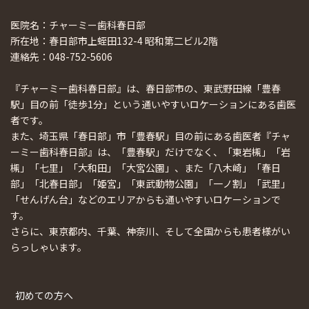
医院名：チャーミー歯科春日部
所在地：春日部市上蛭田132-4 昭和第二ビル2階
連絡先：048-752-5606
『チャーミー歯科春日部』は、春日部市の、東武野田線「豊春
駅」目の前「徒歩1分」という通いやすいロケーションにある歯医
者です。
また、埼玉県「春日部」市「豊春駅」目の前にある歯医者『チャ
ーミー歯科春日部』は、「豊春駅」だけでなく、「東岩槻」「岩
槻」「七里」「大和田」「大宮公園」、また「八木崎」「春日
部」「北春日部」「姫宮」「東武動物公園」「一ノ割」「武里」
「せんげん台」などのエリアからも通いやすいロケーションで
す。
さらに、東京都内、千葉、神奈川、そして全国からも患者様がい
らっしゃいます。
初めての方へ