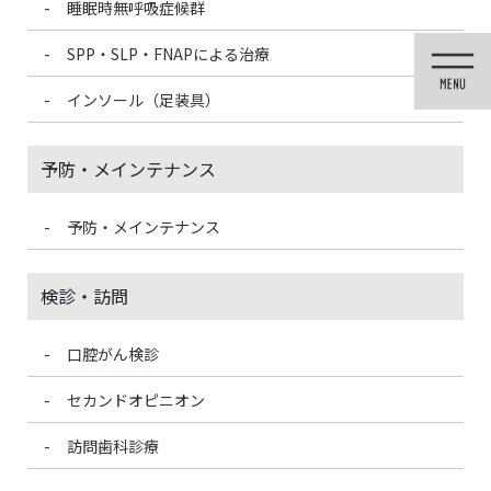
睡眠時無呼吸症候群
コ
ナ
ン
ビ
SPP・SLP・FNAPによる治療
テ
ゲ
ン
ー
インソール（足装具）
ツ
シ
に
ョ
移
ン
予防・メインテナンス
動
に
移
動
予防・メインテナンス
投稿
検診・訪問
口腔がん検診
HOME
矯正治療（歯列矯正）
orthodontic silicone
セカンドオピニオン
2020/8/2
訪問歯科診療
orthodontic silicone