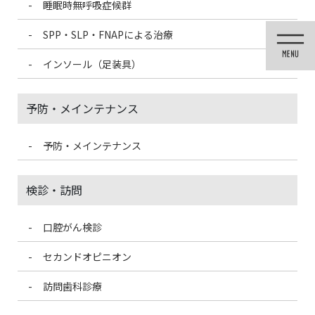
睡眠時無呼吸症候群
コ
ナ
ン
ビ
SPP・SLP・FNAPによる治療
テ
ゲ
ン
ー
インソール（足装具）
ツ
シ
に
ョ
移
ン
予防・メインテナンス
動
に
移
動
予防・メインテナンス
投稿
検診・訪問
口腔がん検診
HOME
矯正治療（歯列矯正）
2195
セカンドオピニオン
2020/12/7
訪問歯科診療
2195