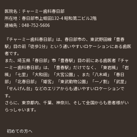
医院名：チャーミー歯科春日部
所在地：春日部市上蛭田132-4 昭和第二ビル2階
連絡先：048-752-5606
『チャーミー歯科春日部』は、春日部市の、東武野田線「豊春
駅」目の前「徒歩1分」という通いやすいロケーションにある歯医
者です。
また、埼玉県「春日部」市「豊春駅」目の前にある歯医者『チャ
ーミー歯科春日部』は、「豊春駅」だけでなく、「東岩槻」「岩
槻」「七里」「大和田」「大宮公園」、また「八木崎」「春日
部」「北春日部」「姫宮」「東武動物公園」「一ノ割」「武里」
「せんげん台」などのエリアからも通いやすいロケーションで
す。
さらに、東京都内、千葉、神奈川、そして全国からも患者様がい
らっしゃいます。
初めての方へ