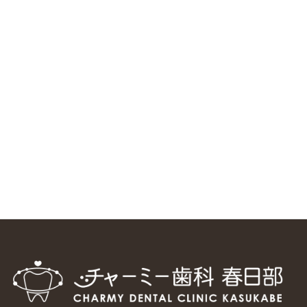
ニューヨーク大学 歯学部に視察に来ました
2025/1/25
中国からのツアーの一団50人がパルフェクリニックを見学
しました
2024/11/17
スマーティ矯正をしている中国人歯科医師に対して神奈川歯
科大学の見学ツアーを企画しました
2024/10/29
マウスピース矯正システム「スマーティー（Smartee）」が
日本初上陸
2024/9/11
ホーチミンで1番のインプラント施設を訪問
2024/8/15