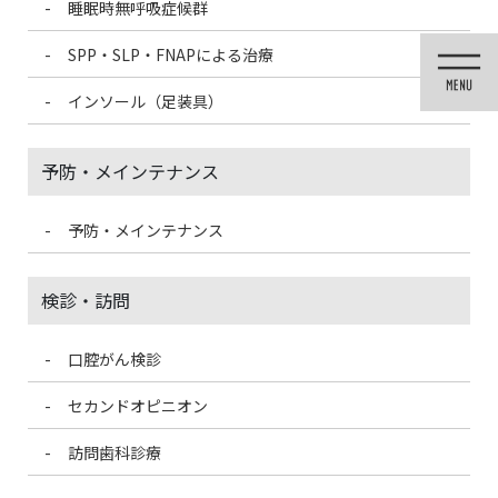
睡眠時無呼吸症候群
コ
ナ
ン
ビ
SPP・SLP・FNAPによる治療
テ
ゲ
ン
ー
インソール（足装具）
ツ
シ
に
ョ
移
ン
予防・メインテナンス
動
に
移
動
予防・メインテナンス
投稿
検診・訪問
口腔がん検診
HOME
親知らず・口腔外科手術
oyashirazu001
セカンドオピニオン
2020/12/5
訪問歯科診療
oyashirazu001