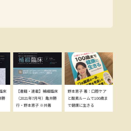
臨床
【書籍・連載】補綴臨床
野本恵子 著：口腔ケア
ボトッ
井勝
（2021年7月号）亀井勝
と酸素ルームで100歳ま
載につ
行・野本恵子 ※共著
で健康に生きる
野本恵