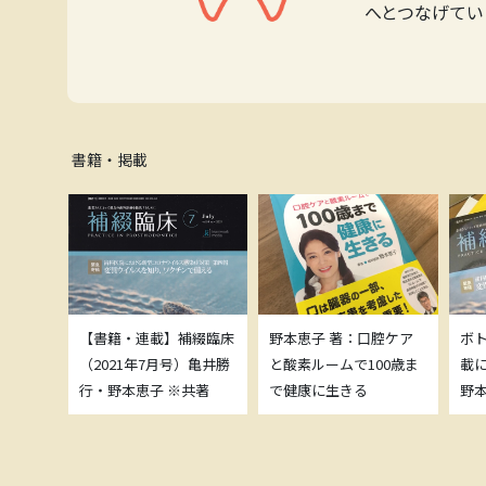
へとつなげてい
書籍・掲載
補綴臨床
【書籍・連載】補綴臨床
野本恵子 著：口腔ケア
ボ
）亀井勝
（2021年7月号）亀井勝
と酸素ルームで100歳ま
載
共著
行・野本恵子 ※共著
で健康に生きる
野