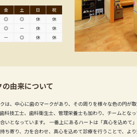
金
土
日
祝
◎
◎
休
休
◎
ー
休
休
ー
◎
休
休
クの由来について
クは、中心に歯のマークがあり、その周りを様々な色の円が取
歯科技工士、歯科衛生士、管理栄養士も加わり、チームとなっ
合いとなっています。 一番上にあるハートは「真心を込めて」
持ち寄り、力を合わせ、真心を込めて診療を行うことで、より