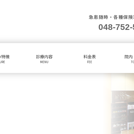
急患随時・各種保険
048-752-
の特徴
診療内容
料金表
院内
TURE
MENU
FEE
T