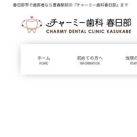
コ
ナ
春日部市で歯医者なら豊春駅前の『チャーミー歯科春日部』まで
ン
ビ
テ
ゲ
ン
ー
ツ
シ
に
ョ
移
ン
動
に
ホーム
初めての方へ
当院
移
HOME
INFORMATION
FEA
動