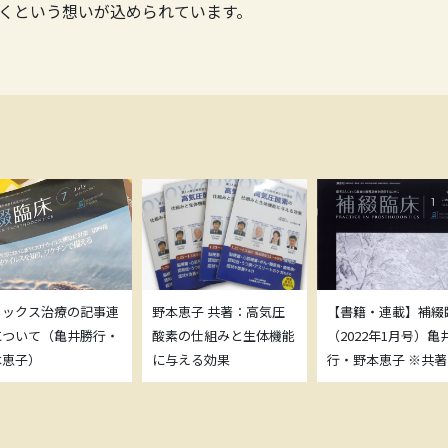
くという想いが込められています。
トックス治療の記事連
野本恵子 共著：高気圧
【書籍・連載】補綴
について（亀井勝行・
酸素の仕組みと生体機能
（2022年1月号）亀
本恵子）
に与える効果
行・野本恵子 ※共著