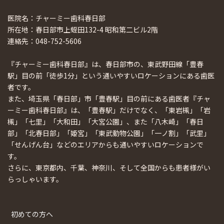
医院名：チャーミー歯科春日部
所在地：春日部市上蛭田132-4 昭和第二ビル2階
連絡先：048-752-5606
『チャーミー歯科春日部』は、春日部市の、東武野田線「豊春
駅」目の前「徒歩1分」という通いやすいロケーションにある歯医
者です。
また、埼玉県「春日部」市「豊春駅」目の前にある歯医者『チャ
ーミー歯科春日部』は、「豊春駅」だけでなく、「東岩槻」「岩
槻」「七里」「大和田」「大宮公園」、また「八木崎」「春日
部」「北春日部」「姫宮」「東武動物公園」「一ノ割」「武里」
「せんげん台」などのエリアからも通いやすいロケーションで
す。
さらに、東京都内、千葉、神奈川、そして全国からも患者様がい
らっしゃいます。
初めての方へ