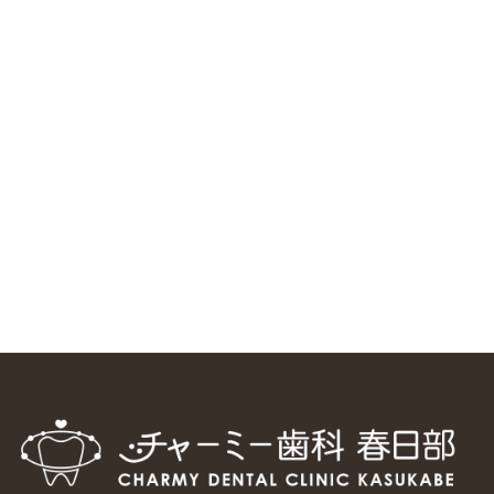
ニューヨーク大学 歯学部に視察に来ました
2025/1/25
中国からのツアーの一団50人がパルフェクリニックを見学
しました
2024/11/17
スマーティ矯正をしている中国人歯科医師に対して神奈川歯
科大学の見学ツアーを企画しました
2024/10/29
マウスピース矯正システム「スマーティー（Smartee）」が
日本初上陸
2024/9/11
ホーチミンで1番のインプラント施設を訪問
2024/8/15