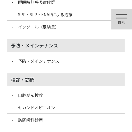
睡眠時無呼吸症候群
コ
ナ
ン
ビ
SPP・SLP・FNAPによる治療
テ
ゲ
ン
ー
インソール（足装具）
ツ
シ
に
ョ
移
ン
予防・メインテナンス
動
に
移
動
予防・メインテナンス
投稿
検診・訪問
口腔がん検診
HOME
可能な限り痛みに配慮した治療
masui
セカンドオピニオン
2021/3/3
訪問歯科診療
masui