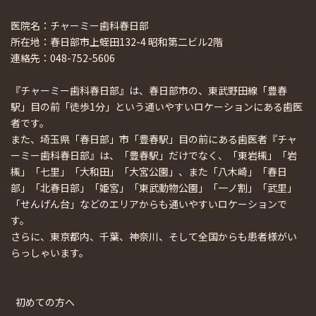
医院名：チャーミー歯科春日部
所在地：春日部市上蛭田132-4 昭和第二ビル2階
連絡先：048-752-5606
『チャーミー歯科春日部』は、春日部市の、東武野田線「豊春
駅」目の前「徒歩1分」という通いやすいロケーションにある歯医
者です。
また、埼玉県「春日部」市「豊春駅」目の前にある歯医者『チャ
ーミー歯科春日部』は、「豊春駅」だけでなく、「東岩槻」「岩
槻」「七里」「大和田」「大宮公園」、また「八木崎」「春日
部」「北春日部」「姫宮」「東武動物公園」「一ノ割」「武里」
「せんげん台」などのエリアからも通いやすいロケーションで
す。
さらに、東京都内、千葉、神奈川、そして全国からも患者様がい
らっしゃいます。
初めての方へ