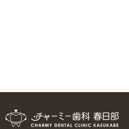
ニューヨーク大学 歯学部に視察に来ました
2025/1/25
中国からのツアーの一団50人がパルフェクリニックを見学
しました
2024/11/17
スマーティ矯正をしている中国人歯科医師に対して神奈川歯
科大学の見学ツアーを企画しました
2024/10/29
マウスピース矯正システム「スマーティー（Smartee）」が
日本初上陸
2024/9/11
ホーチミンで1番のインプラント施設を訪問
2024/8/15