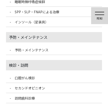
睡眠時無呼吸症候群
コ
ナ
ン
ビ
SPP・SLP・FNAPによる治療
テ
ゲ
ン
ー
インソール（足装具）
ツ
シ
に
ョ
移
ン
予防・メインテナンス
動
に
移
動
予防・メインテナンス
投稿
検診・訪問
口腔がん検診
HOME
酸素ルームと認知症治療 ～ 高気圧酸素ルームへの期待
nfcl_4
セカンドオピニオン
2023/12/18
訪問歯科診療
nfcl_4