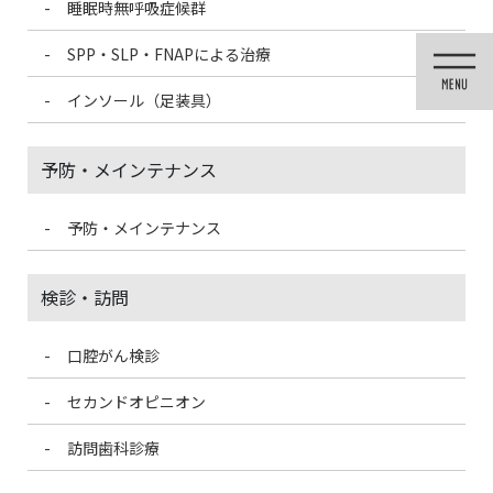
睡眠時無呼吸症候群
コ
ナ
ン
ビ
SPP・SLP・FNAPによる治療
テ
ゲ
ン
ー
インソール（足装具）
ツ
シ
に
ョ
移
ン
予防・メインテナンス
動
に
移
動
予防・メインテナンス
投稿
検診・訪問
口腔がん検診
HOME
酸素ルームと認知症治療 ～ 高気圧酸素ルームへの期待
ダウンロード
セカンドオピニオン
2023/12/18
訪問歯科診療
ダウンロード