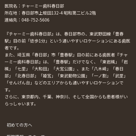
医院名：チャーミー歯科春日部
所在地：春日部市上蛭田132-4 昭和第二ビル2階
連絡先：048-752-5606
『チャーミー歯科春日部』は、春日部市の、東武野田線「豊春
駅」目の前「徒歩1分」という通いやすいロケーションにある歯医
者です。
また、埼玉県「春日部」市「豊春駅」目の前にある歯医者『チャ
ーミー歯科春日部』は、「豊春駅」だけでなく、「東岩槻」「岩
槻」「七里」「大和田」「大宮公園」、また「八木崎」「春日
部」「北春日部」「姫宮」「東武動物公園」「一ノ割」「武里」
「せんげん台」などのエリアからも通いやすいロケーションで
す。
さらに、東京都内、千葉、神奈川、そして全国からも患者様がい
らっしゃいます。
初めての方へ