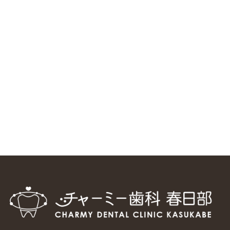
ニューヨーク大学 歯学部に視察に来ました
2025/1/25
中国からのツアーの一団50人がパルフェクリニックを見学
しました
2024/11/17
スマーティ矯正をしている中国人歯科医師に対して神奈川歯
科大学の見学ツアーを企画しました
2024/10/29
マウスピース矯正システム「スマーティー（Smartee）」が
日本初上陸
2024/9/11
ホーチミンで1番のインプラント施設を訪問
2024/8/15