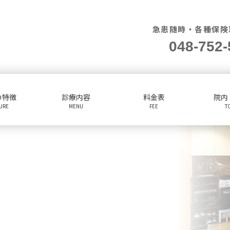
急患随時・各種保険
048-752-
の特徴
診療内容
料金表
院内
TURE
MENU
FEE
T