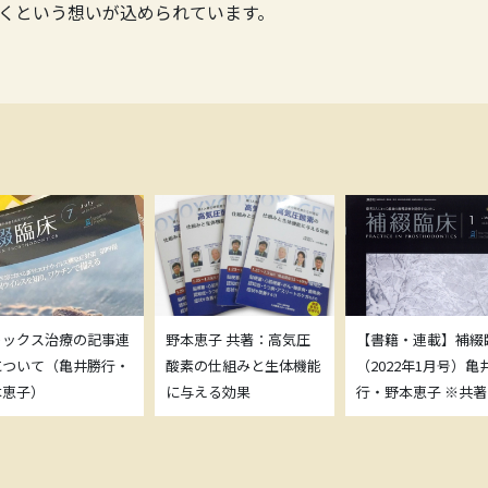
くという想いが込められています。
トックス治療の記事連
野本恵子 共著：高気圧
【書籍・連載】補綴
について（亀井勝行・
酸素の仕組みと生体機能
（2022年1月号）亀
本恵子）
に与える効果
行・野本恵子 ※共著