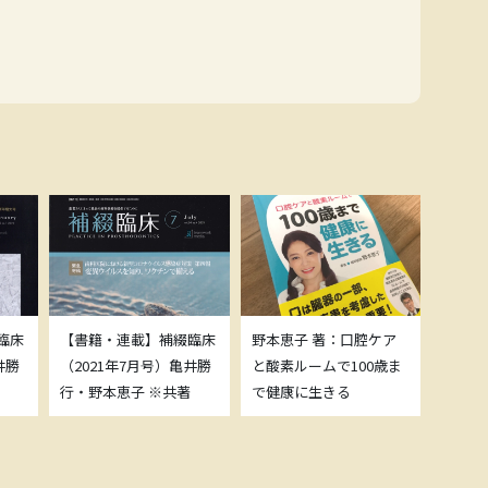
臨床
【書籍・連載】補綴臨床
野本恵子 著：口腔ケア
ボトッ
井勝
（2021年7月号）亀井勝
と酸素ルームで100歳ま
載につ
行・野本恵子 ※共著
で健康に生きる
野本恵