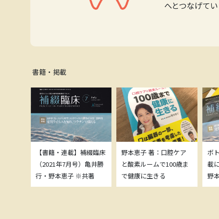
へとつなげてい
書籍・掲載
補綴臨床
【書籍・連載】補綴臨床
野本恵子 著：口腔ケア
ボ
）亀井勝
（2021年7月号）亀井勝
と酸素ルームで100歳ま
載
共著
行・野本恵子 ※共著
で健康に生きる
野