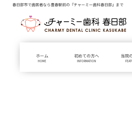
コ
ナ
春日部市で歯医者なら豊春駅前の『チャーミー歯科春日部』まで
ン
ビ
テ
ゲ
ン
ー
ツ
シ
に
ョ
移
ン
動
に
ホーム
初めての方へ
当院
移
HOME
INFORMATION
FEA
動