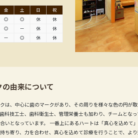
金
土
日
祝
◎
◎
休
休
◎
ー
休
休
ー
◎
休
休
クの由来について
クは、中心に歯のマークがあり、その周りを様々な色の円が取
歯科技工士、歯科衛生士、管理栄養士も加わり、チームとなっ
合いとなっています。 一番上にあるハートは「真心を込めて」
持ち寄り、力を合わせ、真心を込めて診療を行うことで、より