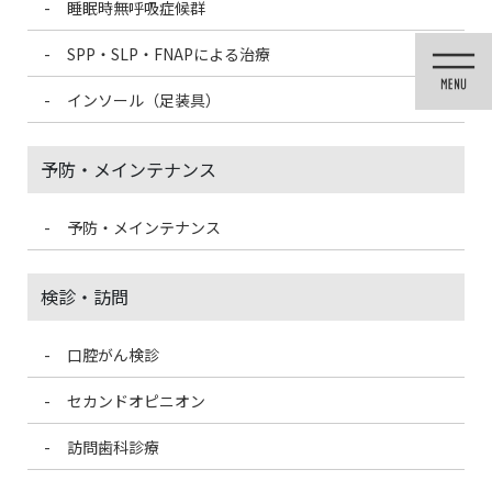
睡眠時無呼吸症候群
コ
ナ
ン
ビ
SPP・SLP・FNAPによる治療
テ
ゲ
ン
ー
インソール（足装具）
ツ
シ
に
ョ
移
ン
予防・メインテナンス
動
に
移
動
予防・メインテナンス
投稿
検診・訪問
口腔がん検診
HOME
金属アレルギー
POST
セカンドオピニオン
2021/3/5
訪問歯科診療
POST