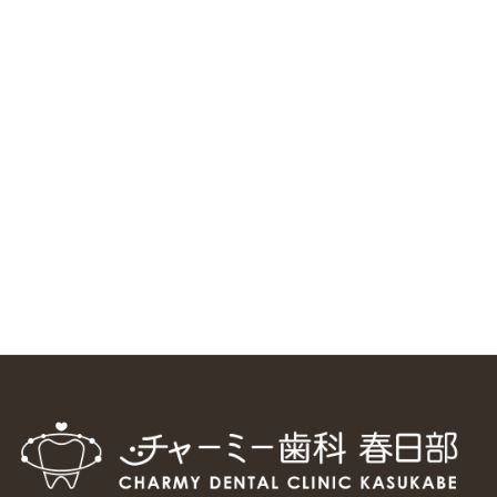
ニューヨーク大学 歯学部に視察に来ました
2025/1/25
中国からのツアーの一団50人がパルフェクリニックを見学
しました
2024/11/17
スマーティ矯正をしている中国人歯科医師に対して神奈川歯
科大学の見学ツアーを企画しました
2024/10/29
マウスピース矯正システム「スマーティー（Smartee）」が
日本初上陸
2024/9/11
ホーチミンで1番のインプラント施設を訪問
2024/8/15