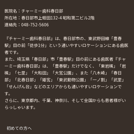
医院名：チャーミー歯科春日部
所在地：春日部市上蛭田132-4 昭和第二ビル2階
連絡先：048-752-5606
『チャーミー歯科春日部』は、春日部市の、東武野田線「豊春
駅」目の前「徒歩1分」という通いやすいロケーションにある歯医
者です。
また、埼玉県「春日部」市「豊春駅」目の前にある歯医者『チャ
ーミー歯科春日部』は、「豊春駅」だけでなく、「東岩槻」「岩
槻」「七里」「大和田」「大宮公園」、また「八木崎」「春日
部」「北春日部」「姫宮」「東武動物公園」「一ノ割」「武里」
「せんげん台」などのエリアからも通いやすいロケーションで
す。
さらに、東京都内、千葉、神奈川、そして全国からも患者様がい
らっしゃいます。
初めての方へ