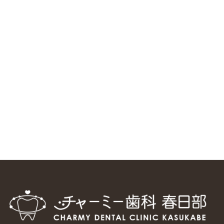
ニューヨーク大学 歯学部に視察に来ました
2025/1/25
中国からのツアーの一団50人がパルフェクリニックを見学
しました
2024/11/17
スマーティ矯正をしている中国人歯科医師に対して神奈川歯
科大学の見学ツアーを企画しました
2024/10/29
マウスピース矯正システム「スマーティー（Smartee）」が
日本初上陸
2024/9/11
ホーチミンで1番のインプラント施設を訪問
2024/8/15