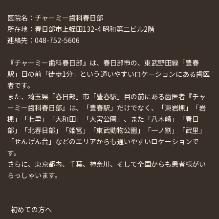
医院名：チャーミー歯科春日部
所在地：春日部市上蛭田132-4 昭和第二ビル2階
連絡先：048-752-5606
『チャーミー歯科春日部』は、春日部市の、東武野田線「豊春
駅」目の前「徒歩1分」という通いやすいロケーションにある歯医
者です。
また、埼玉県「春日部」市「豊春駅」目の前にある歯医者『チャ
ーミー歯科春日部』は、「豊春駅」だけでなく、「東岩槻」「岩
槻」「七里」「大和田」「大宮公園」、また「八木崎」「春日
部」「北春日部」「姫宮」「東武動物公園」「一ノ割」「武里」
「せんげん台」などのエリアからも通いやすいロケーションで
す。
さらに、東京都内、千葉、神奈川、そして全国からも患者様がい
らっしゃいます。
初めての方へ