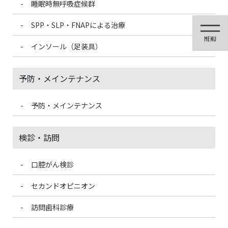
睡眠時無呼吸症候群
コ
ナ
ン
ビ
SPP・SLP・FNAPによる治療
テ
ゲ
ン
ー
インソール（足装具）
ツ
シ
に
ョ
移
ン
予防・メインテナンス
動
に
移
動
予防・メインテナンス
投稿
検診・訪問
口腔がん検診
HOME
金属アレルギー
all-ceramic
セカンドオピニオン
2021/3/5
訪問歯科診療
all-ceramic