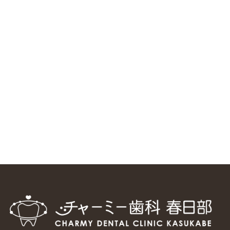
ニューヨーク大学 歯学部に視察に来ました
2025/1/25
中国からのツアーの一団50人がパルフェクリニックを見学
しました
2024/11/17
スマーティ矯正をしている中国人歯科医師に対して神奈川歯
科大学の見学ツアーを企画しました
2024/10/29
マウスピース矯正システム「スマーティー（Smartee）」が
日本初上陸
2024/9/11
ホーチミンで1番のインプラント施設を訪問
2024/8/15