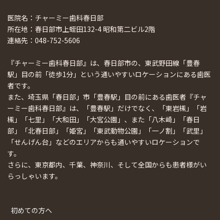
医院名：チャーミー歯科春日部
所在地：春日部市上蛭田132-4 昭和第二ビル2階
連絡先：048-752-5606
『チャーミー歯科春日部』は、春日部市の、東武野田線「豊春
駅」目の前「徒歩1分」という通いやすいロケーションにある歯医
者です。
また、埼玉県「春日部」市「豊春駅」目の前にある歯医者『チャ
ーミー歯科春日部』は、「豊春駅」だけでなく、「東岩槻」「岩
槻」「七里」「大和田」「大宮公園」、また「八木崎」「春日
部」「北春日部」「姫宮」「東武動物公園」「一ノ割」「武里」
「せんげん台」などのエリアからも通いやすいロケーションで
す。
さらに、東京都内、千葉、神奈川、そして全国からも患者様がい
らっしゃいます。
初めての方へ