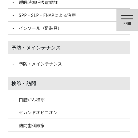
睡眠時無呼吸症候群
コ
ナ
ン
ビ
SPP・SLP・FNAPによる治療
テ
ゲ
ン
ー
インソール（足装具）
ツ
シ
に
ョ
移
ン
予防・メインテナンス
動
に
移
動
予防・メインテナンス
投稿
検診・訪問
口腔がん検診
HOME
削らない審美治療「ラブリエ」
threesd-02 – コピー
セカンドオピニオン
2025/11/19
訪問歯科診療
threesd-02 – コピー