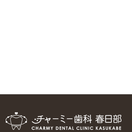
ニューヨーク大学 歯学部に視察に来ました
2025/1/25
中国からのツアーの一団50人がパルフェクリニックを見学
しました
2024/11/17
スマーティ矯正をしている中国人歯科医師に対して神奈川歯
科大学の見学ツアーを企画しました
2024/10/29
マウスピース矯正システム「スマーティー（Smartee）」が
日本初上陸
2024/9/11
ホーチミンで1番のインプラント施設を訪問
2024/8/15