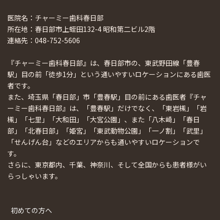
医院名：チャーミー歯科春日部
所在地：春日部市上蛭田132-4 昭和第二ビル2階
連絡先：048-752-5606
『チャーミー歯科春日部』は、春日部市の、東武野田線「豊春
駅」目の前「徒歩1分」という通いやすいロケーションにある歯医
者です。
また、埼玉県「春日部」市「豊春駅」目の前にある歯医者『チャ
ーミー歯科春日部』は、「豊春駅」だけでなく、「東岩槻」「岩
槻」「七里」「大和田」「大宮公園」、また「八木崎」「春日
部」「北春日部」「姫宮」「東武動物公園」「一ノ割」「武里」
「せんげん台」などのエリアからも通いやすいロケーションで
す。
さらに、東京都内、千葉、神奈川、そして全国からも患者様がい
らっしゃいます。
初めての方へ