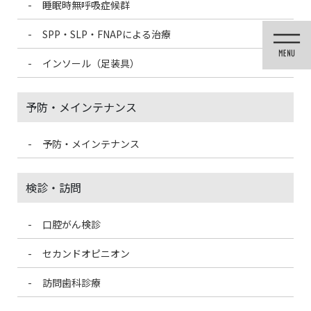
睡眠時無呼吸症候群
コ
ナ
ン
ビ
SPP・SLP・FNAPによる治療
テ
ゲ
ン
ー
インソール（足装具）
ツ
シ
に
ョ
移
ン
予防・メインテナンス
動
に
移
動
予防・メインテナンス
投稿
検診・訪問
口腔がん検診
HOME
削らない審美治療「ラブリエ」
202504182004583089
セカンドオピニオン
2025/11/19
訪問歯科診療
202504182004583089