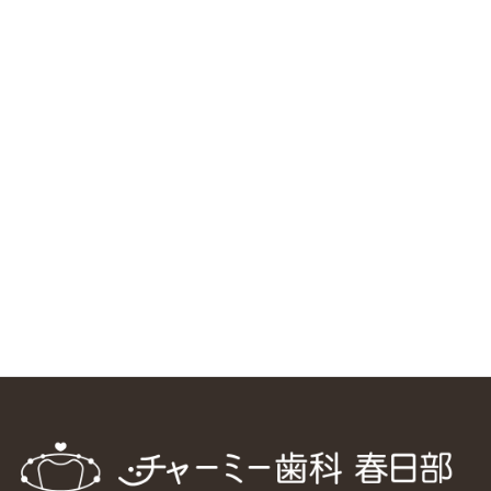
RSS（メディプラングループニュース）
ニューヨーク大学 歯学部に視察に来ました
2025/1/25
中国からのツアーの一団50人がパルフェクリニックを見学
しました
2024/11/17
スマーティ矯正をしている中国人歯科医師に対して神奈川歯
科大学の見学ツアーを企画しました
2024/10/29
マウスピース矯正システム「スマーティー（Smartee）」が
日本初上陸
2024/9/11
ホーチミンで1番のインプラント施設を訪問
2024/8/15