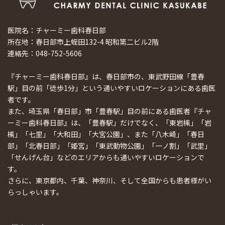
医院名：チャーミー歯科春日部
所在地：春日部市上蛭田132-4 昭和第二ビル2階
連絡先：048-752-5606
『チャーミー歯科春日部』は、春日部市の、東武野田線「豊春
駅」目の前「徒歩1分」という通いやすいロケーションにある歯医
者です。
また、埼玉県「春日部」市「豊春駅」目の前にある歯医者『チャ
ーミー歯科春日部』は、「豊春駅」だけでなく、「東岩槻」「岩
槻」「七里」「大和田」「大宮公園」、また「八木崎」「春日
部」「北春日部」「姫宮」「東武動物公園」「一ノ割」「武里」
「せんげん台」などのエリアからも通いやすいロケーションで
す。
さらに、東京都内、千葉、神奈川、そして全国からも患者様がい
らっしゃいます。