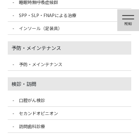
睡眠時無呼吸症候群
コ
ナ
ン
ビ
SPP・SLP・FNAPによる治療
テ
ゲ
ン
ー
インソール（足装具）
ツ
シ
に
ョ
移
ン
予防・メインテナンス
動
に
移
動
予防・メインテナンス
休診のお知らせ
検診・訪問
口腔がん検診
HOME
休診のお知らせ
年末年始休み
セカンドオピニオン
2021/12/28
訪問歯科診療
休診のお知らせ