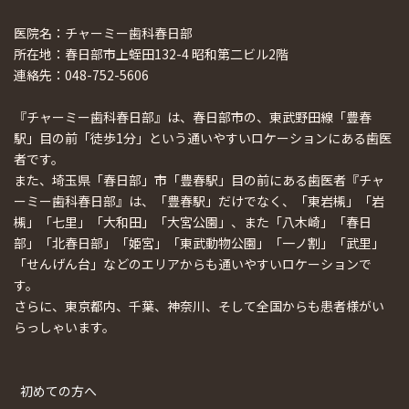
医院名：チャーミー歯科春日部
所在地：春日部市上蛭田132-4 昭和第二ビル2階
連絡先：048-752-5606
『チャーミー歯科春日部』は、春日部市の、東武野田線「豊春
駅」目の前「徒歩1分」という通いやすいロケーションにある歯医
者です。
また、埼玉県「春日部」市「豊春駅」目の前にある歯医者『チャ
ーミー歯科春日部』は、「豊春駅」だけでなく、「東岩槻」「岩
槻」「七里」「大和田」「大宮公園」、また「八木崎」「春日
部」「北春日部」「姫宮」「東武動物公園」「一ノ割」「武里」
「せんげん台」などのエリアからも通いやすいロケーションで
す。
さらに、東京都内、千葉、神奈川、そして全国からも患者様がい
らっしゃいます。
初めての方へ