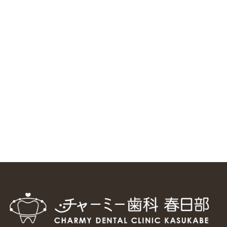
ニューヨーク大学 歯学部に視察に来ました
2025/1/25
中国からのツアーの一団50人がパルフェクリニックを見学
しました
2024/11/17
スマーティ矯正をしている中国人歯科医師に対して神奈川歯
科大学の見学ツアーを企画しました
2024/10/29
マウスピース矯正システム「スマーティー（Smartee）」が
日本初上陸
2024/9/11
ホーチミンで1番のインプラント施設を訪問
2024/8/15