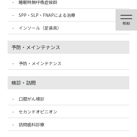
睡眠時無呼吸症候群
コ
ナ
ン
ビ
SPP・SLP・FNAPによる治療
テ
ゲ
ン
ー
インソール（足装具）
ツ
シ
に
ョ
移
ン
予防・メインテナンス
動
に
移
動
予防・メインテナンス
投稿
検診・訪問
口腔がん検診
HOME
インソール（足装具）
23980318_s
セカンドオピニオン
2022/8/6
訪問歯科診療
23980318_s