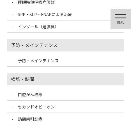
睡眠時無呼吸症候群
コ
ナ
ン
ビ
SPP・SLP・FNAPによる治療
テ
ゲ
ン
ー
インソール（足装具）
ツ
シ
に
ョ
移
ン
予防・メインテナンス
動
に
移
動
予防・メインテナンス
投稿
検診・訪問
口腔がん検診
HOME
インプラント
danran
セカンドオピニオン
2022/12/1
訪問歯科診療
danran