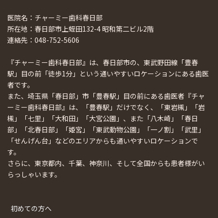
医院名：チャーミー歯科春日部
所在地：春日部市上蛭田132-4 昭和第二ビル2階
連絡先：048-752-5606
『チャーミー歯科春日部』は、春日部市の、東武野田線「豊春
駅」目の前「徒歩1分」という通いやすいロケーションにある歯医
者です。
また、埼玉県「春日部」市「豊春駅」目の前にある歯医者『チャ
ーミー歯科春日部』は、「豊春駅」だけでなく、「東岩槻」「岩
槻」「七里」「大和田」「大宮公園」、また「八木崎」「春日
部」「北春日部」「姫宮」「東武動物公園」「一ノ割」「武里」
「せんげん台」などのエリアからも通いやすいロケーションで
す。
さらに、東京都内、千葉、神奈川、そして全国からも患者様がい
らっしゃいます。
初めての方へ