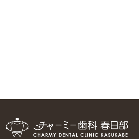
ニューヨーク大学 歯学部に視察に来ました
2025/1/25
中国からのツアーの一団50人がパルフェクリニックを見学
しました
2024/11/17
スマーティ矯正をしている中国人歯科医師に対して神奈川歯
科大学の見学ツアーを企画しました
2024/10/29
マウスピース矯正システム「スマーティー（Smartee）」が
日本初上陸
2024/9/11
ホーチミンで1番のインプラント施設を訪問
2024/8/15