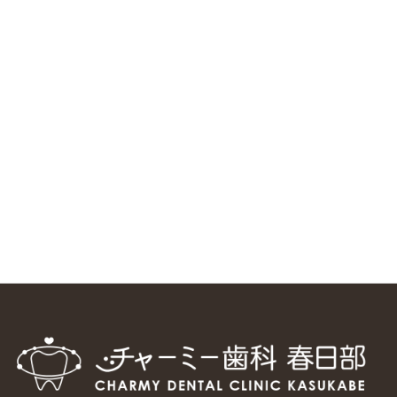
ニューヨーク大学 歯学部に視察に来ました
2025/1/25
中国からのツアーの一団50人がパルフェクリニックを見学
しました
2024/11/17
スマーティ矯正をしている中国人歯科医師に対して神奈川歯
科大学の見学ツアーを企画しました
2024/10/29
マウスピース矯正システム「スマーティー（Smartee）」が
日本初上陸
2024/9/11
ホーチミンで1番のインプラント施設を訪問
2024/8/15