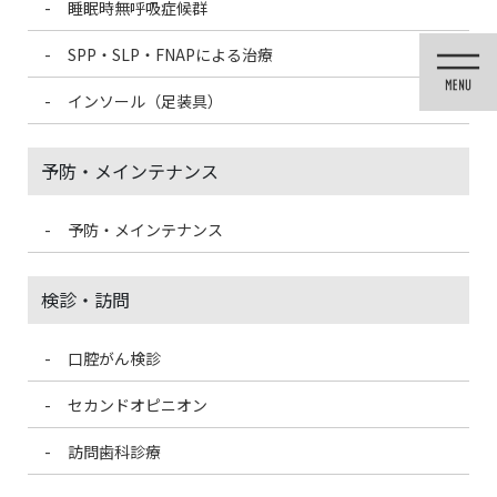
睡眠時無呼吸症候群
コ
ナ
ン
ビ
SPP・SLP・FNAPによる治療
テ
ゲ
ン
ー
インソール（足装具）
ツ
シ
に
ョ
移
ン
予防・メインテナンス
動
に
移
動
予防・メインテナンス
投稿
検診・訪問
口腔がん検診
HOME
インプラント
Mandibular
セカンドオピニオン
2021/3/3
訪問歯科診療
Mandibular