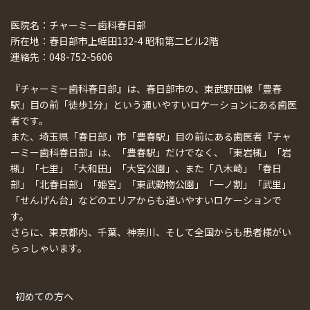
医院名：チャーミー歯科春日部
所在地：春日部市上蛭田132-4 昭和第二ビル2階
連絡先：048-752-5606
『チャーミー歯科春日部』は、春日部市の、東武野田線「豊春
駅」目の前「徒歩1分」という通いやすいロケーションにある歯医
者です。
また、埼玉県「春日部」市「豊春駅」目の前にある歯医者『チャ
ーミー歯科春日部』は、「豊春駅」だけでなく、「東岩槻」「岩
槻」「七里」「大和田」「大宮公園」、また「八木崎」「春日
部」「北春日部」「姫宮」「東武動物公園」「一ノ割」「武里」
「せんげん台」などのエリアからも通いやすいロケーションで
す。
さらに、東京都内、千葉、神奈川、そして全国からも患者様がい
らっしゃいます。
初めての方へ