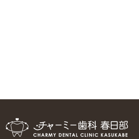
ニューヨーク大学 歯学部に視察に来ました
2025/1/25
中国からのツアーの一団50人がパルフェクリニックを見学
しました
2024/11/17
スマーティ矯正をしている中国人歯科医師に対して神奈川歯
科大学の見学ツアーを企画しました
2024/10/29
マウスピース矯正システム「スマーティー（Smartee）」が
日本初上陸
2024/9/11
ホーチミンで1番のインプラント施設を訪問
2024/8/15