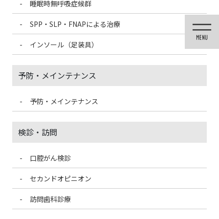
睡眠時無呼吸症候群
コ
ナ
ン
ビ
SPP・SLP・FNAPによる治療
テ
ゲ
ン
ー
インソール（足装具）
ツ
シ
に
ョ
移
ン
予防・メインテナンス
動
に
移
動
予防・メインテナンス
投稿
検診・訪問
口腔がん検診
HOME
訪問歯科診療
houmon-1
セカンドオピニオン
2021/3/5
訪問歯科診療
houmon-1