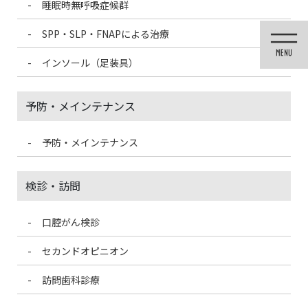
睡眠時無呼吸症候群
コ
ナ
ン
ビ
SPP・SLP・FNAPによる治療
テ
ゲ
ン
ー
インソール（足装具）
ツ
シ
に
ョ
移
ン
予防・メインテナンス
動
に
移
動
予防・メインテナンス
投稿
検診・訪問
口腔がん検診
HOME
エクソソーム療法
64-4029381_s
セカンドオピニオン
2026/2/11
訪問歯科診療
64-4029381_s