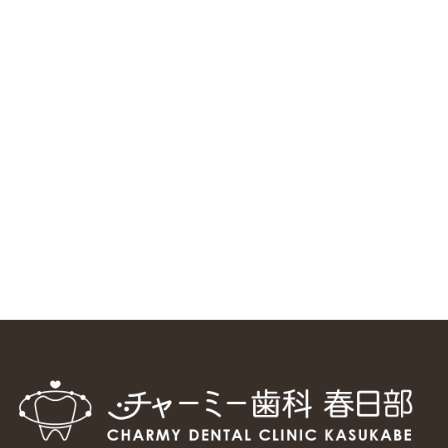
ニューヨーク大学 歯学部に視察に来ました
2025/1/25
中国からのツアーの一団50人がパルフェクリニックを見学
しました
2024/11/17
スマーティ矯正をしている中国人歯科医師に対して神奈川歯
科大学の見学ツアーを企画しました
2024/10/29
マウスピース矯正システム「スマーティー（Smartee）」が
日本初上陸
2024/9/11
ホーチミンで1番のインプラント施設を訪問
2024/8/15