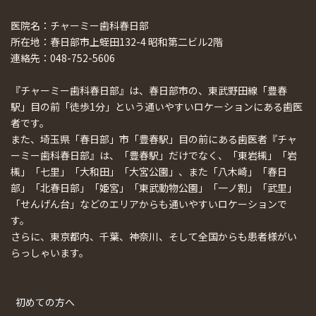
医院名：チャーミー歯科春日部
所在地：春日部市上蛭田132-4 昭和第二ビル2階
連絡先：048-752-5606
『チャーミー歯科春日部』は、春日部市の、東武野田線「豊春
駅」目の前「徒歩1分」という通いやすいロケーションにある歯医
者です。
また、埼玉県「春日部」市「豊春駅」目の前にある歯医者『チャ
ーミー歯科春日部』は、「豊春駅」だけでなく、「東岩槻」「岩
槻」「七里」「大和田」「大宮公園」、また「八木崎」「春日
部」「北春日部」「姫宮」「東武動物公園」「一ノ割」「武里」
「せんげん台」などのエリアからも通いやすいロケーションで
す。
さらに、東京都内、千葉、神奈川、そして全国からも患者様がい
らっしゃいます。
初めての方へ