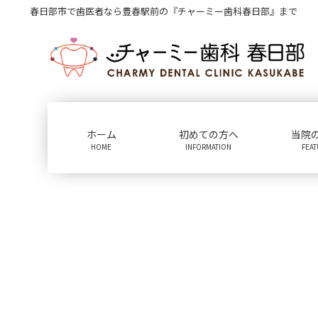
コ
ナ
春日部市で歯医者なら豊春駅前の『チャーミー歯科春日部』まで
ン
ビ
テ
ゲ
ン
ー
ツ
シ
に
ョ
移
ン
動
に
ホーム
初めての方へ
当院
移
HOME
INFORMATION
FEA
動