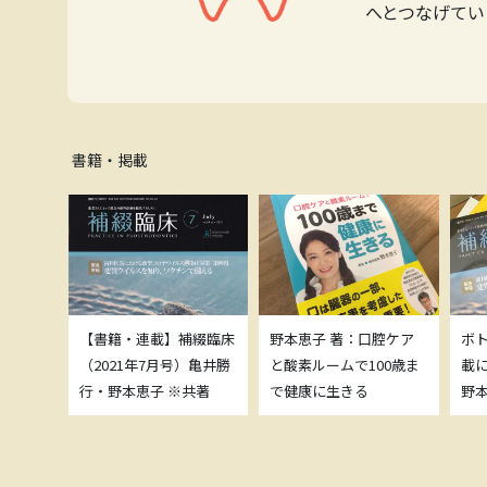
へとつなげてい
書籍・掲載
補綴臨床
【書籍・連載】補綴臨床
野本恵子 著：口腔ケア
ボ
）亀井勝
（2021年7月号）亀井勝
と酸素ルームで100歳ま
載
共著
行・野本恵子 ※共著
で健康に生きる
野