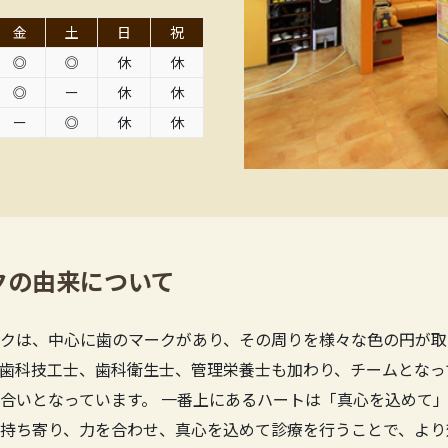
金
土
日
祝
◎
◎
休
休
◎
ー
休
休
ー
◎
休
休
クの由来について
クは、中心に歯のマークがあり、その周りを様々な色の円が取
歯科技工士、歯科衛生士、管理栄養士も加わり、チームとなっ
合いとなっています。 一番上にあるハートは「真心を込めて」
持ち寄り、力を合わせ、真心を込めて診療を行うことで、より