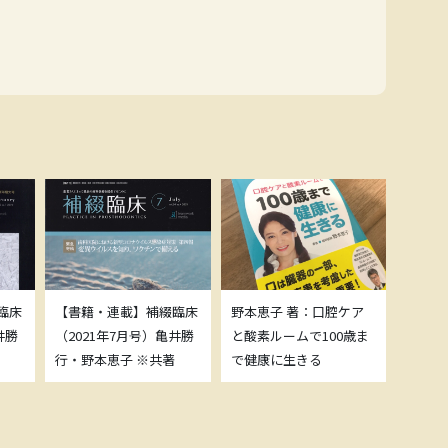
臨床
【書籍・連載】補綴臨床
野本恵子 著：口腔ケア
ボトッ
井勝
（2021年7月号）亀井勝
と酸素ルームで100歳ま
載につ
行・野本恵子 ※共著
で健康に生きる
野本恵