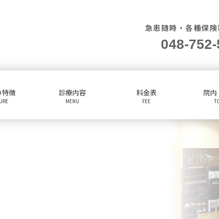
急患随時・各種保険
048-752-
の特徴
診療内容
料金表
院内
TURE
MENU
FEE
T