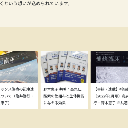
くという想いが込められています。
トックス治療の記事連
野本恵子 共著：高気圧
【書籍・連載】補綴
について（亀井勝行・
酸素の仕組みと生体機能
（2022年1月号）亀
本恵子）
に与える効果
行・野本恵子 ※共著