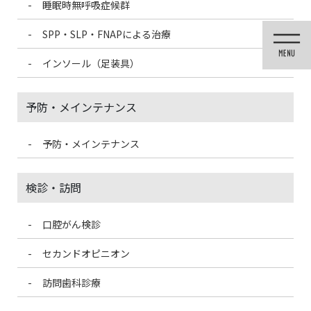
睡眠時無呼吸症候群
コ
ナ
ン
ビ
SPP・SLP・FNAPによる治療
テ
ゲ
ン
ー
インソール（足装具）
ツ
シ
に
ョ
移
ン
予防・メインテナンス
動
に
移
動
予防・メインテナンス
投稿
検診・訪問
口腔がん検診
HOME
歯科用CT
FireShot Capture 1151 – 亀戸 歯科 亀戸駅そば 一般歯科・小児歯科・口腔外科・
セカンドオピニオン
矯正歯科：ますだ歯科クリニック – www.masuda-dentalclinic.com
訪問歯科診療