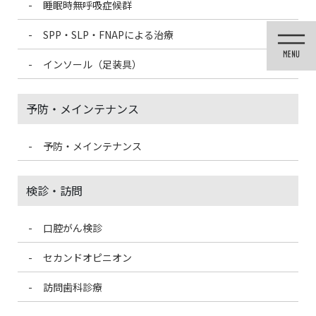
睡眠時無呼吸症候群
コ
ナ
ン
ビ
SPP・SLP・FNAPによる治療
テ
ゲ
ン
ー
インソール（足装具）
ツ
シ
に
ョ
移
ン
予防・メインテナンス
動
に
移
動
予防・メインテナンス
投稿
検診・訪問
口腔がん検診
HOME
小児歯科（予防・治療）
huseishiretsu2
セカンドオピニオン
2020/12/8
訪問歯科診療
huseishiretsu2