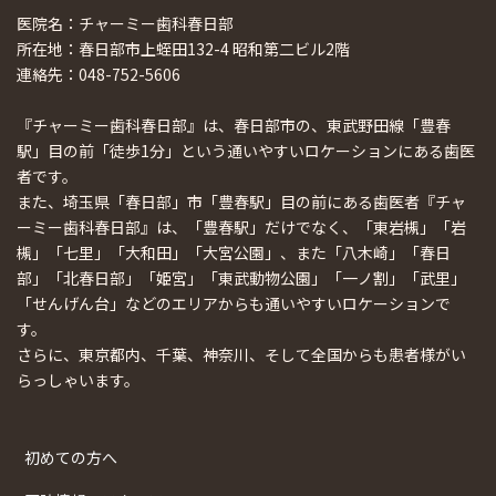
医院名：チャーミー歯科春日部
所在地：春日部市上蛭田132-4 昭和第二ビル2階
連絡先：048-752-5606
『チャーミー歯科春日部』は、春日部市の、東武野田線「豊春
駅」目の前「徒歩1分」という通いやすいロケーションにある歯医
者です。
また、埼玉県「春日部」市「豊春駅」目の前にある歯医者『チャ
ーミー歯科春日部』は、「豊春駅」だけでなく、「東岩槻」「岩
槻」「七里」「大和田」「大宮公園」、また「八木崎」「春日
部」「北春日部」「姫宮」「東武動物公園」「一ノ割」「武里」
「せんげん台」などのエリアからも通いやすいロケーションで
す。
さらに、東京都内、千葉、神奈川、そして全国からも患者様がい
らっしゃいます。
初めての方へ