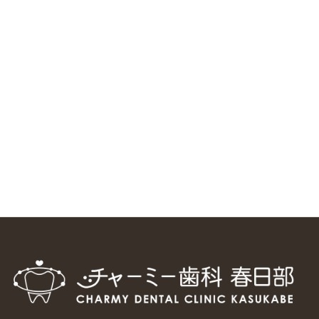
ニューヨーク大学 歯学部に視察に来ました
2025/1/25
中国からのツアーの一団50人がパルフェクリニックを見学
しました
2024/11/17
スマーティ矯正をしている中国人歯科医師に対して神奈川歯
科大学の見学ツアーを企画しました
2024/10/29
マウスピース矯正システム「スマーティー（Smartee）」が
日本初上陸
2024/9/11
ホーチミンで1番のインプラント施設を訪問
2024/8/15