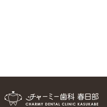
ニューヨーク大学 歯学部に視察に来ました
2025/1/25
中国からのツアーの一団50人がパルフェクリニックを見学
しました
2024/11/17
スマーティ矯正をしている中国人歯科医師に対して神奈川歯
科大学の見学ツアーを企画しました
2024/10/29
マウスピース矯正システム「スマーティー（Smartee）」が
日本初上陸
2024/9/11
ホーチミンで1番のインプラント施設を訪問
2024/8/15