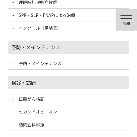
睡眠時無呼吸症候群
コ
ナ
ン
ビ
SPP・SLP・FNAPによる治療
テ
ゲ
ン
ー
インソール（足装具）
ツ
シ
に
ョ
移
ン
予防・メインテナンス
動
に
移
動
予防・メインテナンス
投稿
検診・訪問
口腔がん検診
HOME
白い歯・セラミック治療
①メタルコア_アートボード 1
セカンドオピニオン
2020/12/5
訪問歯科診療
①メタルコア_アートボード 1