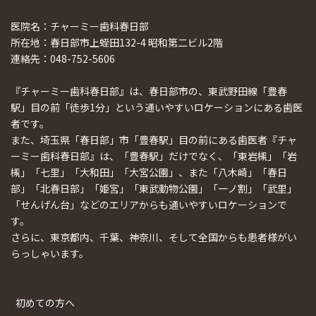
医院名：チャーミー歯科春日部
所在地：春日部市上蛭田132-4 昭和第二ビル2階
連絡先：048-752-5606
『チャーミー歯科春日部』は、春日部市の、東武野田線「豊春
駅」目の前「徒歩1分」という通いやすいロケーションにある歯医
者です。
また、埼玉県「春日部」市「豊春駅」目の前にある歯医者『チャ
ーミー歯科春日部』は、「豊春駅」だけでなく、「東岩槻」「岩
槻」「七里」「大和田」「大宮公園」、また「八木崎」「春日
部」「北春日部」「姫宮」「東武動物公園」「一ノ割」「武里」
「せんげん台」などのエリアからも通いやすいロケーションで
す。
さらに、東京都内、千葉、神奈川、そして全国からも患者様がい
らっしゃいます。
初めての方へ