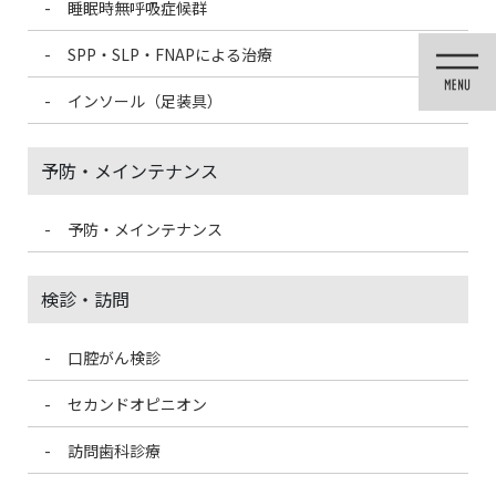
睡眠時無呼吸症候群
コ
ナ
ン
ビ
SPP・SLP・FNAPによる治療
テ
ゲ
ン
ー
インソール（足装具）
ツ
シ
に
ョ
移
ン
予防・メインテナンス
動
に
移
動
予防・メインテナンス
医院ブログ
検診・訪問
口腔がん検診
HOME
医院ブログ
12月に入りましたね
セカンドオピニオン
2023/12/1
訪問歯科診療
医院ブログ