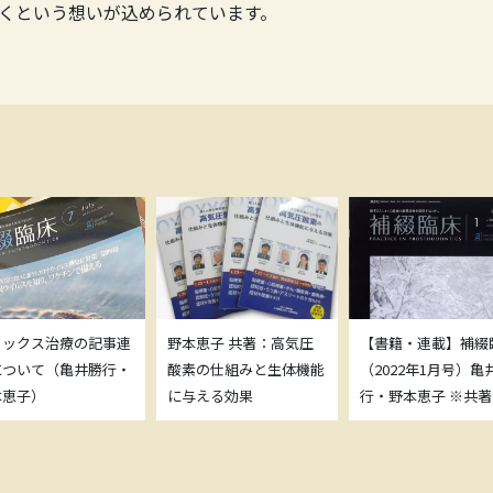
くという想いが込められています。
トックス治療の記事連
野本恵子 共著：高気圧
【書籍・連載】補綴
について（亀井勝行・
酸素の仕組みと生体機能
（2022年1月号）亀
本恵子）
に与える効果
行・野本恵子 ※共著