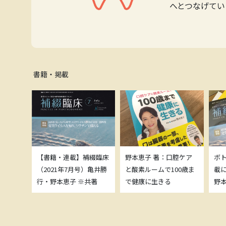
へとつなげてい
書籍・掲載
補綴臨床
【書籍・連載】補綴臨床
野本恵子 著：口腔ケア
ボ
）亀井勝
（2021年7月号）亀井勝
と酸素ルームで100歳ま
載
共著
行・野本恵子 ※共著
で健康に生きる
野