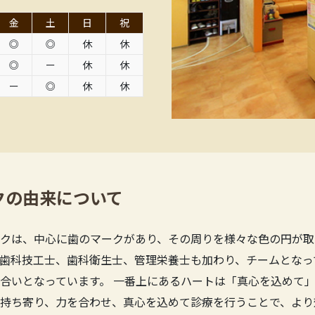
金
土
日
祝
◎
◎
休
休
◎
ー
休
休
ー
◎
休
休
クの由来について
クは、中心に歯のマークがあり、その周りを様々な色の円が取
歯科技工士、歯科衛生士、管理栄養士も加わり、チームとなっ
合いとなっています。 一番上にあるハートは「真心を込めて」
持ち寄り、力を合わせ、真心を込めて診療を行うことで、より