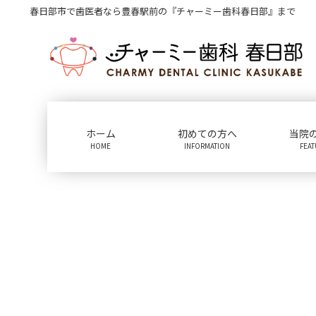
コ
ナ
春日部市で歯医者なら豊春駅前の『チャーミー歯科春日部』まで
ン
ビ
テ
ゲ
ン
ー
ツ
シ
に
ョ
移
ン
動
に
ホーム
初めての方へ
当院
移
HOME
INFORMATION
FEA
動