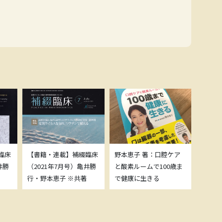
臨床
【書籍・連載】補綴臨床
野本恵子 著：口腔ケア
ボトッ
井勝
（2021年7月号）亀井勝
と酸素ルームで100歳ま
載につ
行・野本恵子 ※共著
で健康に生きる
野本恵