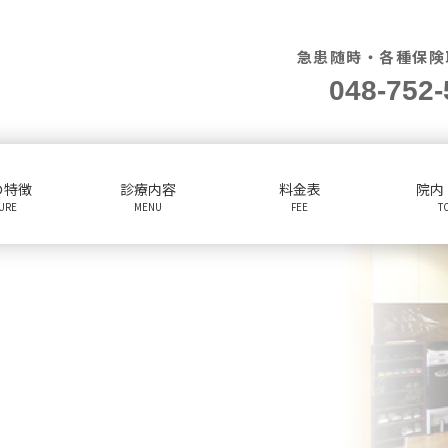
急患随時・各種保険
048-752-
の特徴
診療内容
料金表
院内
TURE
MENU
FEE
T