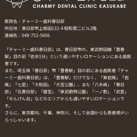
医院名：チャーミー歯科春日部
所在地：春日部市上蛭田132-4 昭和第二ビル2階
連絡先：048-752-5606
『チャーミー歯科春日部』は、春日部市の、東武野田線「豊春
駅」目の前「徒歩1分」という通いやすいロケーションにある歯医
者です。
また、埼玉県「春日部」市「豊春駅」目の前にある歯医者『チャ
ーミー歯科春日部』は、「豊春駅」だけでなく、「東岩槻」「岩
槻」「七里」「大和田」「大宮公園」、また「八木崎」「春日
部」「北春日部」「姫宮」「東武動物公園」「一ノ割」「武里」
「せんげん台」などのエリアからも通いやすいロケーションで
す。
さらに、東京都内、千葉、神奈川、そして全国からも患者様がい
らっしゃいます。