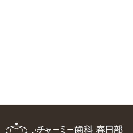
RSS（メディプラングループニュース）
ニューヨーク大学 歯学部に視察に来ました
2025/1/25
中国からのツアーの一団50人がパルフェクリニックを見学
しました
2024/11/17
スマーティ矯正をしている中国人歯科医師に対して神奈川歯
科大学の見学ツアーを企画しました
2024/10/29
マウスピース矯正システム「スマーティー（Smartee）」が
日本初上陸
2024/9/11
ホーチミンで1番のインプラント施設を訪問
2024/8/15