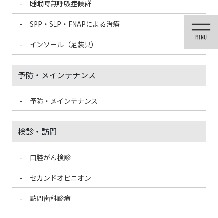
睡眠時無呼吸症候群
コ
ナ
ン
ビ
SPP・SLP・FNAPによる治療
テ
ゲ
ン
ー
インソール（足装具）
ツ
シ
に
ョ
移
ン
予防・メインテナンス
動
に
移
動
予防・メインテナンス
投稿
検診・訪問
口腔がん検診
HOME
節分
4DE67411-1640-496F-84AC-B174D8C9C32D
セカンドオピニオン
2022/2/7
訪問歯科診療
4DE67411-1640-496F-84AC-