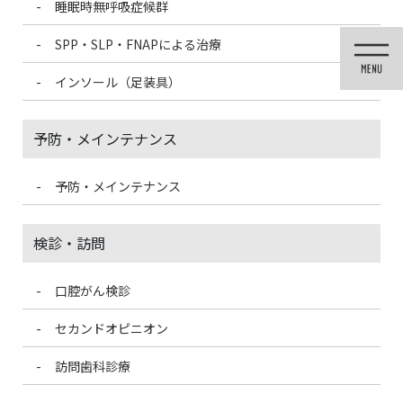
睡眠時無呼吸症候群
コ
ナ
ン
ビ
SPP・SLP・FNAPによる治療
テ
ゲ
ン
ー
インソール（足装具）
ツ
シ
に
ョ
移
ン
予防・メインテナンス
動
に
移
動
予防・メインテナンス
医院ブログ
検診・訪問
口腔がん検診
HOME
医院ブログ
節分
セカンドオピニオン
2023/2/4
訪問歯科診療
医院ブログ