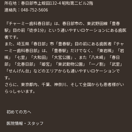
所在地：春日部市上蛭田132-4 昭和第二ビル2階
連絡先：048-752-5606
『チャーミー歯科春日部』は、春日部市の、東武野田線「豊春
駅」目の前「徒歩1分」という通いやすいロケーションにある歯医
者です。
また、埼玉県「春日部」市「豊春駅」目の前にある歯医者『チャ
ーミー歯科春日部』は、「豊春駅」だけでなく、「東岩槻」「岩
槻」「七里」「大和田」「大宮公園」、また「八木崎」「春日
部」「北春日部」「姫宮」「東武動物公園」「一ノ割」「武里」
「せんげん台」などのエリアからも通いやすいロケーションで
す。
さらに、東京都内、千葉、神奈川、そして全国からも患者様がい
らっしゃいます。
初めての方へ
医院情報・スタッフ