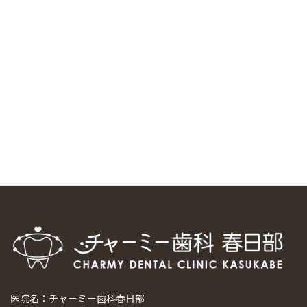
中国からのツアーの一団50人がパルフェクリニックを見学
しました
2024/11/17
スマーティ矯正をしている中国人歯科医師に対して神奈川歯
科大学の見学ツアーを企画しました
2024/10/29
マウスピース矯正システム「スマーティー（Smartee）」が
日本初上陸
2024/9/11
ホーチミンで1番のインプラント施設を訪問
2024/8/15
医院名：チャーミー歯科春日部