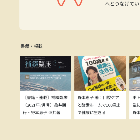
へとつなげてい
書籍・掲載
補綴臨床
【書籍・連載】補綴臨床
野本恵子 著：口腔ケア
ボ
）亀井勝
（2021年7月号）亀井勝
と酸素ルームで100歳ま
載
共著
行・野本恵子 ※共著
で健康に生きる
野