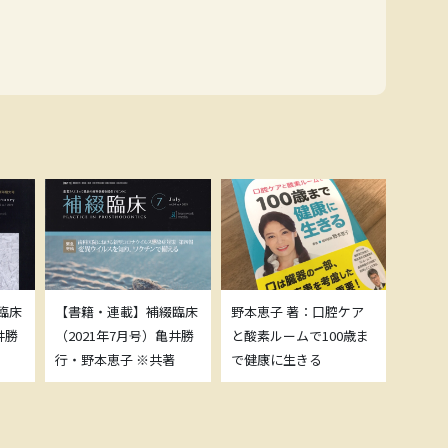
臨床
【書籍・連載】補綴臨床
野本恵子 著：口腔ケア
ボトッ
井勝
（2021年7月号）亀井勝
と酸素ルームで100歳ま
載につ
行・野本恵子 ※共著
で健康に生きる
野本恵