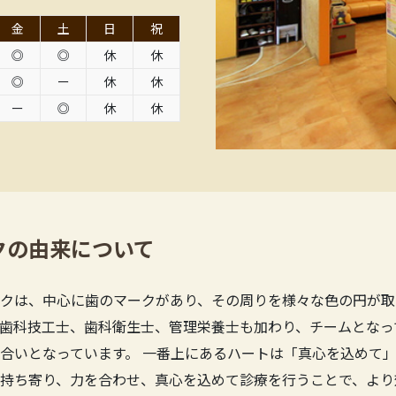
金
土
日
祝
◎
◎
休
休
◎
ー
休
休
ー
◎
休
休
クの由来について
クは、中心に歯のマークがあり、その周りを様々な色の円が取
歯科技工士、歯科衛生士、管理栄養士も加わり、チームとなっ
合いとなっています。 一番上にあるハートは「真心を込めて」
持ち寄り、力を合わせ、真心を込めて診療を行うことで、より