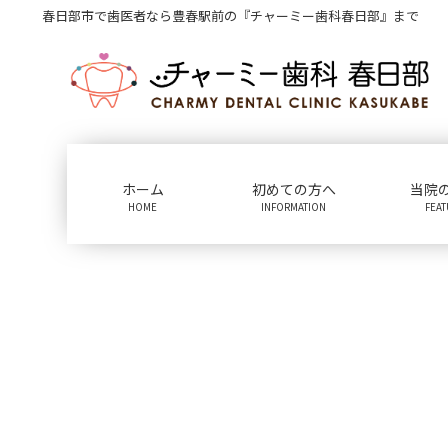
コ
ナ
春日部市で歯医者なら豊春駅前の『チャーミー歯科春日部』まで
ン
ビ
テ
ゲ
ン
ー
ツ
シ
に
ョ
移
ン
動
に
ホーム
初めての方へ
当院
移
HOME
INFORMATION
FEA
動