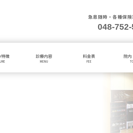
急患随時・各種保険
048-752-
の特徴
診療内容
料金表
院内
TURE
MENU
FEE
T