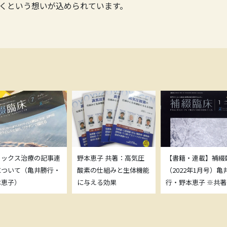
くという想いが込められています。
トックス治療の記事連
野本恵子 共著：高気圧
【書籍・連載】補綴
について（亀井勝行・
酸素の仕組みと生体機能
（2022年1月号）亀
本恵子）
に与える効果
行・野本恵子 ※共著